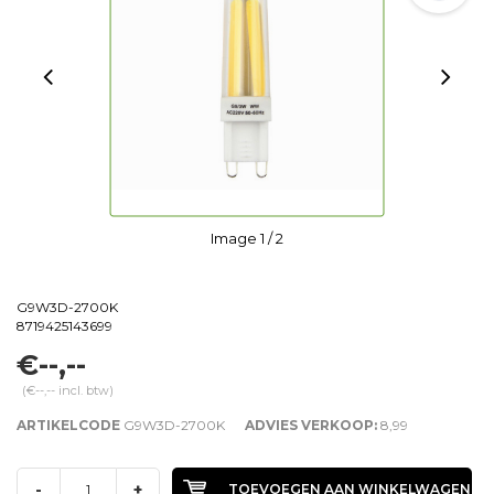
Image
1
/ 2
G9W3D-2700K
8719425143699
€--,--
(€--,-- incl. btw)
ARTIKELCODE
G9W3D-2700K
ADVIES VERKOOP:
8,99
-
+
TOEVOEGEN AAN WINKELWAGEN