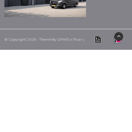
© Copyright 2026 - Theme By
DMWS
x
Plus+
|