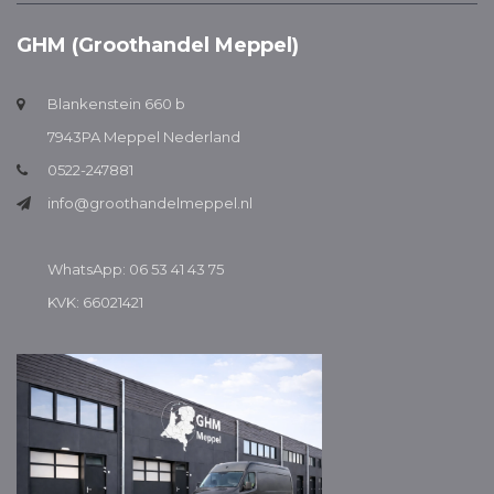
GHM (Groothandel Meppel)
Blankenstein 660 b
7943PA Meppel Nederland
0522-247881
info@groothandelmeppel.nl
WhatsApp: 06 53 41 43 75
KVK: 66021421