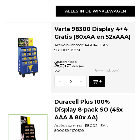
ALLES IN DE WINKELWAGEN
Varta 98300 Display 4+4
Gratis (80xAA en 52xAAA)
Artikelnummer: 148014 | EAN:
98300805831
Aantal mini pallet: 1 | Minimale
bestelhoeveelheid: 1
Adviesverkoop:
€--,--
€--,-- / per stuk (incl.
(€--,-- incl. btw)
btw)
-
+
Duracell Plus 100%
Display 8-pack SO (45x
AAA & 80x AA)
Artikelnummer: 118002 | EAN:
5000394170599
Aantal op pallet: 4 | Minimale