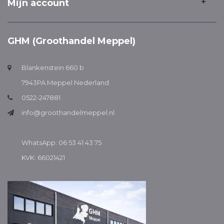
Mijn account
GHM (Groothandel Meppel)
Blankenstein 660 b
7943PA Meppel Nederland
0522-247881
info@groothandelmeppel.nl
WhatsApp: 06 53 41 43 75
KVK: 66021421