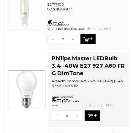
30177100
8720169301771
€--,--
Adviesverkoop:
(€--,-- incl. btw)
€--,-- / per stuk (incl. btw)
-
+
Philips Master LEDBulb
3.4 -40W E27 927 A60 FR
G DimTone
Artikelnummer: 42076200 (26862) | EAN:
8719514420762
Aantal in omdoos: 10 | Minimale
bestelhoeveelh...
Adviesverkoop:
€--,--
€--,-- / per stuk (incl.
(€--,-- incl. btw)
btw)
-
+