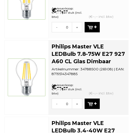
Aantal in omdoos: 10 | Minimale
bestelhoeveelh...
Adviesverkoop:
€--,--
€--,-- / per stuk (incl.
(€--,-- incl. btw)
btw)
-
+
Philips Master VLE
LEDBulb 7.8-75W E27 927
A60 CL Glas Dimbaar
Artikelnummer: 34788500 (26908) | EAN:
8719514347885
Aantal in omdoos: 10 | Minimale
bestelhoeveelh...
Adviesverkoop:
€--,--
€--,-- / per stuk (incl.
(€--,-- incl. btw)
btw)
-
+
Philips Master VLE
LEDBulb 3.4-40W E27