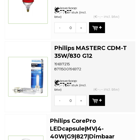
Aantal in omdoos: 12 | Minimale
bestelhoeveelheid: 12
Adviesverkoop:
€--,--
€--,-- / per stuk (incl.
(€--,-- incl. btw)
btw)
-
+
Philips MASTERC CDM-T
35W/830 G12
19697215
8711500196972
Adviesverkoop:
€--,--
€--,-- / per stuk (incl.
(€--,-- incl. btw)
btw)
-
+
Philips CorePro
LEDcapsule|MV|4-
40W|G9|827|Dimbaar