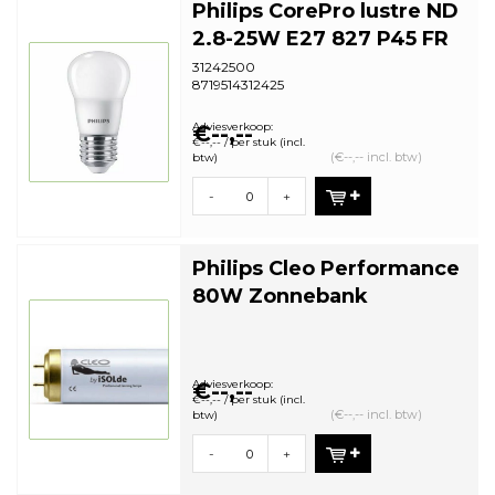
Philips CorePro lustre ND
2.8-25W E27 827 P45 FR
31242500
8719514312425
Adviesverkoop:
€--,--
€--,-- / per stuk (incl.
(€--,-- incl. btw)
btw)
-
+
Philips Cleo Performance
80W Zonnebank
Adviesverkoop:
€--,--
€--,-- / per stuk (incl.
(€--,-- incl. btw)
btw)
-
+