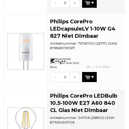
-
+
Philips CorePro
LEDcapsuleLV 1-10W G4
827 Niet Dimbaar
Artikelnummer: 76761700 (26717) | EAN:
8718699767617
Aantal in omdoos: 12 | Minimale
bestelhoeveelh...
Adviesverkoop:
€--,--
€--,-- / per stuk (incl.
(€--,-- incl. btw)
btw)
-
+
Philips CorePro LEDBulb
10.5-100W E27 A60 840
CL Glas Niet Dimbaar
Artikelnummer: 347106 (26890) | EAN:
8719514347106
Aantal in omdoos: 10 | Minimale