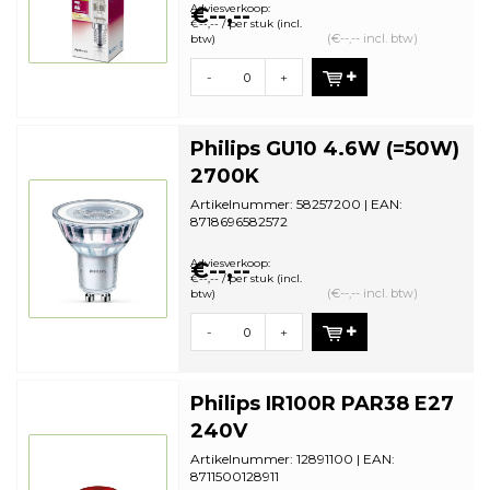
bestelhoeveelheid: 10
Adviesverkoop:
€--,--
€--,-- / per stuk (incl.
(€--,-- incl. btw)
btw)
-
+
Philips GU10 4.6W (=50W)
2700K
Artikelnummer: 58257200 | EAN:
8718696582572
Aantal in omdoos: 10 | Minimale
bestelhoeveelheid: 1
Adviesverkoop:
€--,--
€--,-- / per stuk (incl.
(€--,-- incl. btw)
btw)
-
+
Philips IR100R PAR38 E27
240V
Artikelnummer: 12891100 | EAN:
8711500128911