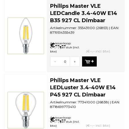
Philips Master VLE
LEDCandle 3.4-40W E14
B35 927 CL Dimbaar
Artikelnummer: 35543900 (26853) | EAN:
8719514355439
Aantal in omdoos: 10 | Minimale
bestelhoeveelh...
Adviesverkoop:
€--,--
€--,-- / per stuk (incl.
(€--,-- incl. btw)
btw)
-
+
Philips Master VLE
LEDLuster 3.4-40W E14
P45 927 CL Dimbaar
Artikelnummer: 77341000 (26838) | EAN:
8718699773410
Aantal in omdoos: 10 | Minimale
bestelhoeveelh...
Adviesverkoop:
€--,--
€--,-- / per stuk (incl.
(€--,-- incl. btw)
btw)