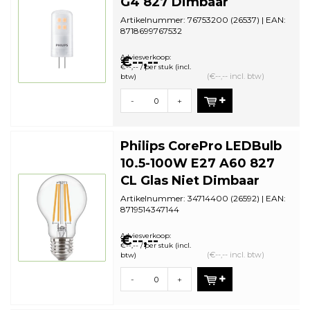
G4 827 Dimbaar
Artikelnummer: 76753200 (26537) | EAN:
8718699767532
Aantal in omdoos: 12 | Minimale
bestelhoeveelh...
Adviesverkoop:
€--,--
€--,-- / per stuk (incl.
(€--,-- incl. btw)
btw)
-
+
Philips CorePro LEDBulb
10.5-100W E27 A60 827
CL Glas Niet Dimbaar
Artikelnummer: 34714400 (26592) | EAN:
8719514347144
Aantal in omdoos: 10 | Minimale
bestelhoeveelh...
Adviesverkoop:
€--,--
€--,-- / per stuk (incl.
(€--,-- incl. btw)
btw)
-
+