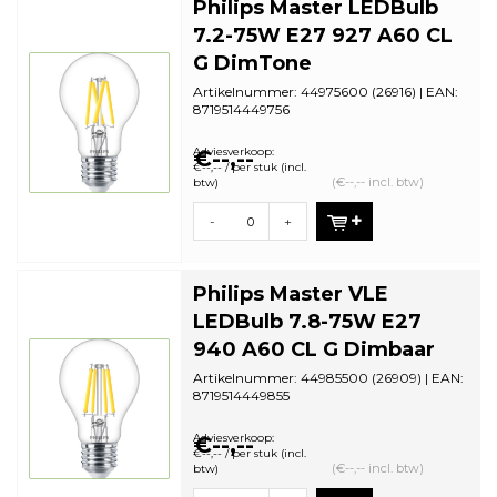
Philips Master LEDBulb
7.2-75W E27 927 A60 CL
G DimTone
Artikelnummer: 44975600 (26916) | EAN:
8719514449756
Aantal in omdoos: 10 | Minimale
bestelhoeveelh...
Adviesverkoop:
€--,--
€--,-- / per stuk (incl.
(€--,-- incl. btw)
btw)
-
+
Philips Master VLE
LEDBulb 7.8-75W E27
940 A60 CL G Dimbaar
Artikelnummer: 44985500 (26909) | EAN:
8719514449855
Aantal in omdoos: 10 | Minimale
bestelhoeveelh...
Adviesverkoop:
€--,--
€--,-- / per stuk (incl.
(€--,-- incl. btw)
btw)