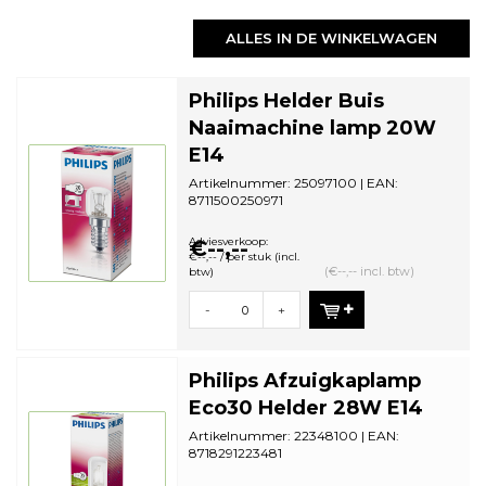
ALLES IN DE WINKELWAGEN
Philips Helder Buis
Naaimachine lamp 20W
E14
Artikelnummer: 25097100 | EAN:
8711500250971
Aantal in omdoos: 10 | Minimale
bestelhoeveelheid: 1
Adviesverkoop:
€--,--
€--,-- / per stuk (incl.
(€--,-- incl. btw)
btw)
-
+
Philips Afzuigkaplamp
Eco30 Helder 28W E14
Artikelnummer: 22348100 | EAN:
8718291223481
Aantal in omdoos: 10 | Minimale