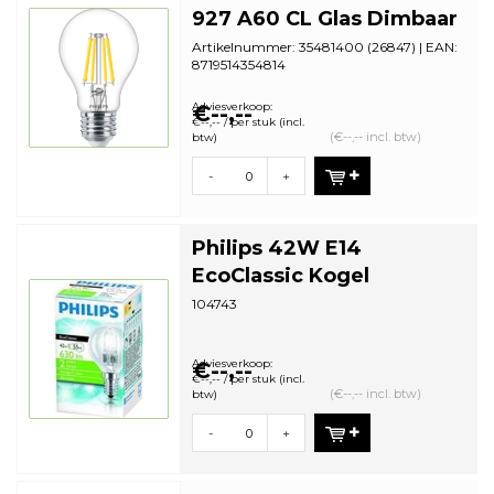
927 A60 CL Glas Dimbaar
Artikelnummer: 35481400 (26847) | EAN:
8719514354814
Aantal in omdoos: 10 | Minimale
bestelhoeveelh...
Adviesverkoop:
€--,--
€--,-- / per stuk (incl.
(€--,-- incl. btw)
btw)
-
+
Philips 42W E14
EcoClassic Kogel
104743
Adviesverkoop:
€--,--
€--,-- / per stuk (incl.
(€--,-- incl. btw)
btw)
-
+