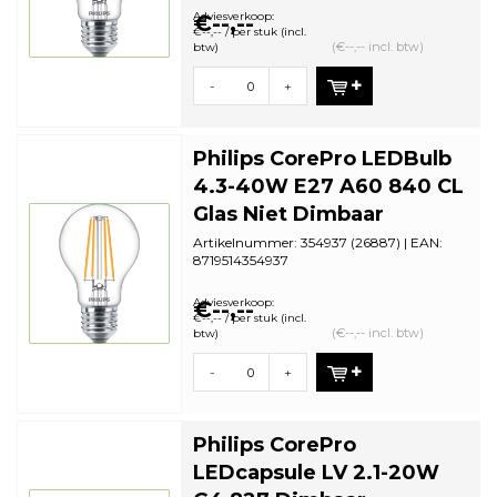
bestelhoeveelhei...
Adviesverkoop:
€--,--
€--,-- / per stuk (incl.
(€--,-- incl. btw)
btw)
-
+
Philips CorePro LEDBulb
4.3-40W E27 A60 840 CL
Glas Niet Dimbaar
Artikelnummer: 354937 (26887) | EAN:
8719514354937
Aantal in omdoos: 10 | Minimale
bestelhoeveelhei...
Adviesverkoop:
€--,--
€--,-- / per stuk (incl.
(€--,-- incl. btw)
btw)
-
+
Philips CorePro
LEDcapsule LV 2.1-20W