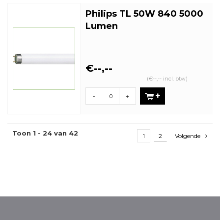
Philips TL 50W 840 5000
Lumen
€--,--
(€--,-- incl. btw)
-
+
Toon 1 - 24 van 42
1
2
Volgende