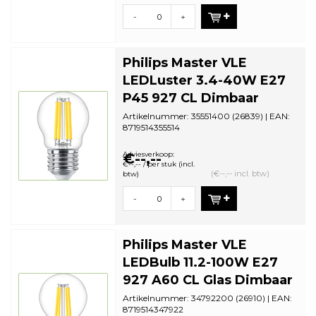
-
+
Philips Master VLE
LEDLuster 3.4-40W E27
P45 927 CL Dimbaar
Artikelnummer: 35551400 (26839) | EAN:
8719514355514
Aantal in omdoos: 10 | Minimale
bestelhoeveelh...
Adviesverkoop:
€--,--
€--,-- / per stuk (incl.
(€--,-- incl. btw)
btw)
-
+
Philips Master VLE
LEDBulb 11.2-100W E27
927 A60 CL Glas Dimbaar
Artikelnummer: 34792200 (26910) | EAN:
8719514347922