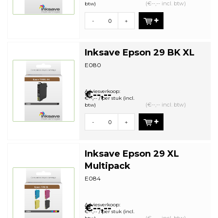
(€--,-- incl. btw)
btw)
-
+
Inksave Epson 29 BK XL
E080
Adviesverkoop:
€--,--
€--,-- / per stuk (incl.
(€--,-- incl. btw)
btw)
-
+
Inksave Epson 29 XL
Multipack
E084
Adviesverkoop:
€--,--
€--,-- / per stuk (incl.