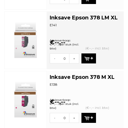
Inksave Epson 378 LM XL
E141
Adviesverkoop:
€--,--
€--,-- / per stuk (incl.
(€--,-- incl. btw)
btw)
-
+
Inksave Epson 378 M XL
E138
Adviesverkoop:
€--,--
€--,-- / per stuk (incl.
(€--,-- incl. btw)
btw)
-
+