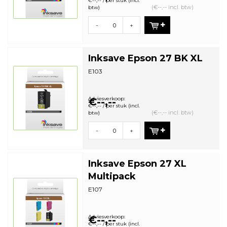
€--,-- / per stuk (incl.
(€--,-- incl. btw)
btw)
-
+
Inksave Epson 27 BK XL
E103
Adviesverkoop:
€--,--
€--,-- / per stuk (incl.
(€--,-- incl. btw)
btw)
-
+
Inksave Epson 27 XL
Multipack
E107
Adviesverkoop:
€--,--
€--,-- / per stuk (incl.