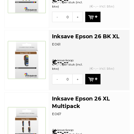
€--,--
€--,-- / per stuk (incl.
(€--,-- incl. btw)
btw)
-
+
Inksave Epson 26 BK XL
E061
Adviesverkoop:
€--,--
€--,-- / per stuk (incl.
(€--,-- incl. btw)
btw)
-
+
Inksave Epson 26 XL
Multipack
E067
Adviesverkoop:
€--,--