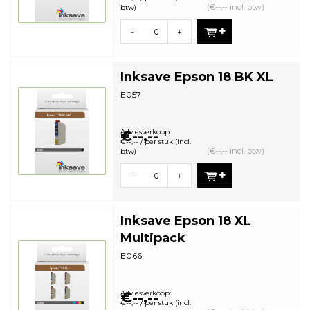
(€--,-- incl. btw)
btw)
-
+
Inksave Epson 18 BK XL
E057
Adviesverkoop:
€--,--
€--,-- / per stuk (incl.
(€--,-- incl. btw)
btw)
-
+
Inksave Epson 18 XL
Multipack
E066
Adviesverkoop:
€--,--
€--,-- / per stuk (incl.