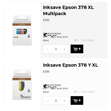
Inksave Epson 378 XL
Multipack
E152
Adviesverkoop:
€--,--
€--,-- / per stuk (incl.
(€--,-- incl. btw)
btw)
-
+
Inksave Epson 378 Y XL
E139
Adviesverkoop:
€--,--
€--,-- / per stuk (incl.
(€--,-- incl. btw)
btw)
-
+