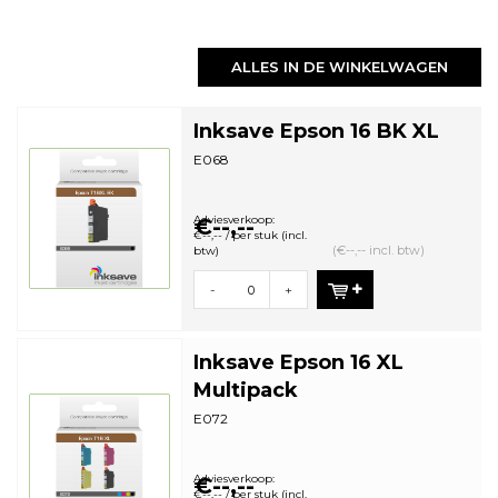
ALLES IN DE WINKELWAGEN
Inksave Epson 16 BK XL
E068
Adviesverkoop:
€--,--
€--,-- / per stuk (incl.
(€--,-- incl. btw)
btw)
-
+
Inksave Epson 16 XL
Multipack
E072
Adviesverkoop:
€--,--
€--,-- / per stuk (incl.