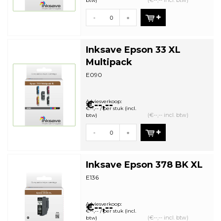
(€--,-- incl. btw)
btw)
-
+
Inksave Epson 33 XL
Multipack
E090
Adviesverkoop:
€--,--
€--,-- / per stuk (incl.
(€--,-- incl. btw)
btw)
-
+
Inksave Epson 378 BK XL
E136
Adviesverkoop:
€--,--
€--,-- / per stuk (incl.
(€--,-- incl. btw)
btw)