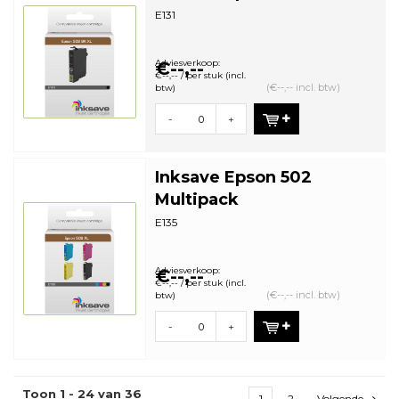
E131
Adviesverkoop:
€--,--
€--,-- / per stuk (incl.
(€--,-- incl. btw)
btw)
-
+
Inksave Epson 502
Multipack
E135
Adviesverkoop:
€--,--
€--,-- / per stuk (incl.
(€--,-- incl. btw)
btw)
-
+
Toon 1 - 24 van 36
1
2
Volgende