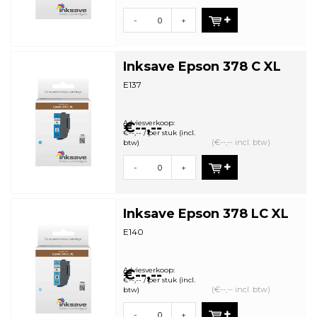
-
+
Inksave Epson 378 C XL
E137
Adviesverkoop:
€--,--
€--,-- / per stuk (incl.
(€--,-- incl. btw)
btw)
-
+
Inksave Epson 378 LC XL
E140
Adviesverkoop:
€--,--
€--,-- / per stuk (incl.
(€--,-- incl. btw)
btw)
-
+