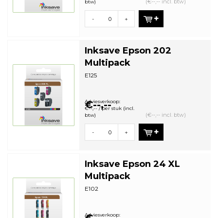
(€--,-- incl. btw)
btw)
-
+
Inksave Epson 202
Multipack
E125
Adviesverkoop:
€--,--
€--,-- / per stuk (incl.
(€--,-- incl. btw)
btw)
-
+
Inksave Epson 24 XL
Multipack
E102
Adviesverkoop: