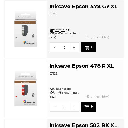
Inksave Epson 478 GY XL
E181
Adviesverkoop:
€--,--
€--,-- / per stuk (incl.
(€--,-- incl. btw)
btw)
-
+
Inksave Epson 478 R XL
E182
Adviesverkoop:
€--,--
€--,-- / per stuk (incl.
(€--,-- incl. btw)
btw)
-
+
Inksave Epson 502 BK XL