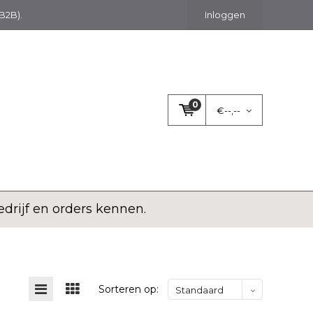
(B2B).
Inloggen
0
€--,--
llingen en leveringen.
Sorteren op:
Standaard