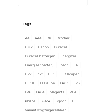
Tags
AA
AAA
BK
Brother
CMY
Canon
Duracell
Duracell batterijen
Energizer
Energizer batterij
Epson
HP
HP7
Inkt
LED
LED lampen
LEDTL
LEDTube
LR03
LR3
LR6
LR6A
Magenta
PL-C
Philips
SUM4
Sqoon
TL
Variant stogzuigerzakken