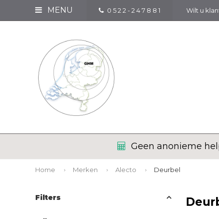
MENU
0 5 2 2 - 2 4 7 8 8 1
Wilt u kla
Korte lijnen, held
Home
Merken
Alecto
Deurbel
Filters
Deur