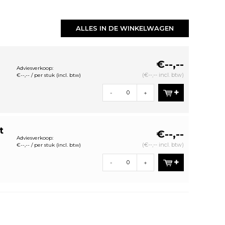
ALLES IN DE WINKELWAGEN
€--,--
Adviesverkoop:
(€--,-- incl. btw)
€--,-- / per stuk (incl. btw)
-
+
t
€--,--
Adviesverkoop:
(€--,-- incl. btw)
€--,-- / per stuk (incl. btw)
-
+