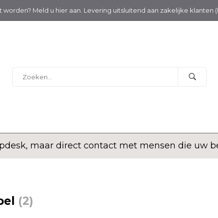
nt worden? Meld u hier aan. Levering uitsluitend aan zakelijke klanten 
ere antwoorden en snelle terugkoppeling over beste
bel
(2)