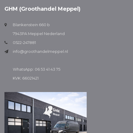
GHM (Groothandel Meppel)
Blankenstein 660 b
7943PA Meppel Nederland
0522-247881
info@groothandelmeppel.nl
WhatsApp: 06 53 41 43 75
KVK: 66021421