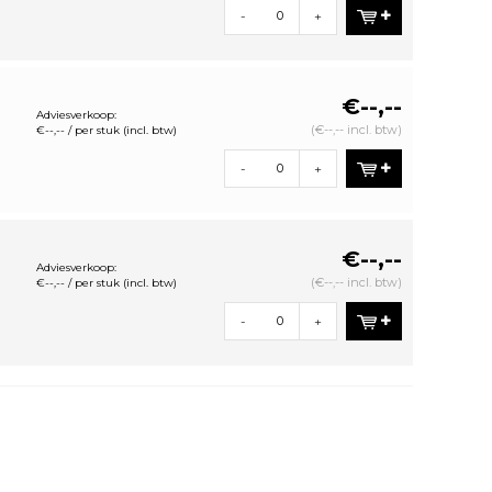
-
+
€--,--
Adviesverkoop:
(€--,-- incl. btw)
€--,-- / per stuk (incl. btw)
-
+
€--,--
Adviesverkoop:
(€--,-- incl. btw)
€--,-- / per stuk (incl. btw)
-
+