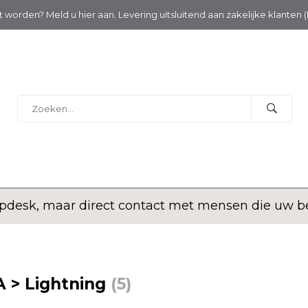
nt worden? Meld u hier aan. Levering uitsluitend aan zakelijke klanten 
desk, maar direct contact met mensen die uw bed
 > Lightning
(5)