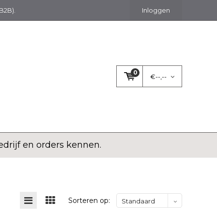
(B2B).
Inloggen
0
€--,--
rijf en orders kennen.
Sorteren op:
Standaard