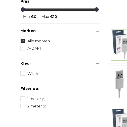
Prijs
Min
€0
Max
€10
Merken
Alle merken
A-DAPT
Kleur
Wit
(5)
Filter op:
1 meter
(3)
2 meter
(2)