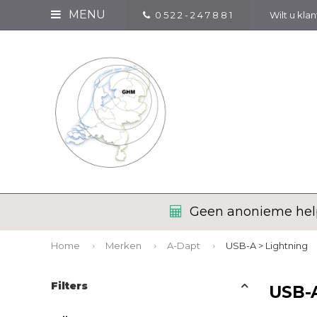
MENU
0 5 2 2 - 2 4 7 8 8 1
Wilt u kla
Geen anonieme help
Home
Merken
A-Dapt
USB-A > Lightning
Filters
USB-A