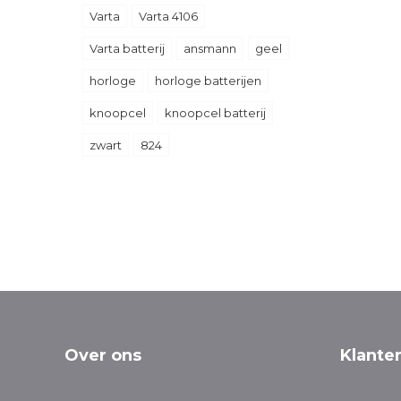
Varta
Varta 4106
Varta batterij
ansmann
geel
horloge
horloge batterijen
knoopcel
knoopcel batterij
zwart
824
Over ons
Klante