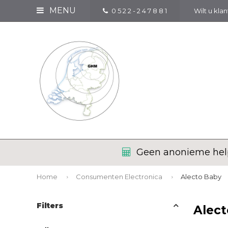
MENU
0 5 2 2 - 2 4 7 8 8 1
Wilt u kla
Geen anonieme help
Home
Consumenten Electronica
Alecto Baby
Filters
Alec