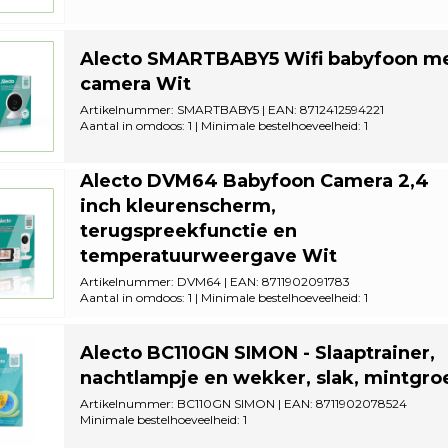
Alecto SMARTBABY5 Wifi babyfoon m
camera Wit
Artikelnummer: SMARTBABY5 | EAN: 8712412594221
Aantal in omdoos: 1 | Minimale bestelhoeveelheid: 1
Alecto DVM64 Babyfoon Camera 2,4
inch kleurenscherm,
terugspreekfunctie en
temperatuurweergave Wit
Artikelnummer: DVM64 | EAN: 8711902091783
Aantal in omdoos: 1 | Minimale bestelhoeveelheid: 1
Alecto BC110GN SIMON - Slaaptrainer,
nachtlampje en wekker, slak, mintgro
Artikelnummer: BC110GN SIMON | EAN: 8711902078524
Minimale bestelhoeveelheid: 1