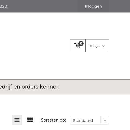
(B2B).
Inloggen
0
€--,--
rijf en orders kennen.
Sorteren op:
Standaard