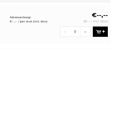
€--,--
Adviesverkoop:
(€--,-- incl. btw)
€--,-- / per stuk (incl. btw)
-
+