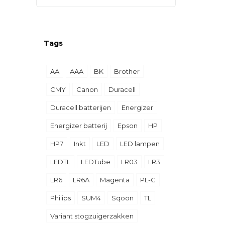
Tags
AA
AAA
BK
Brother
CMY
Canon
Duracell
Duracell batterijen
Energizer
Energizer batterij
Epson
HP
HP7
Inkt
LED
LED lampen
LEDTL
LEDTube
LR03
LR3
LR6
LR6A
Magenta
PL-C
Philips
SUM4
Sqoon
TL
Variant stogzuigerzakken