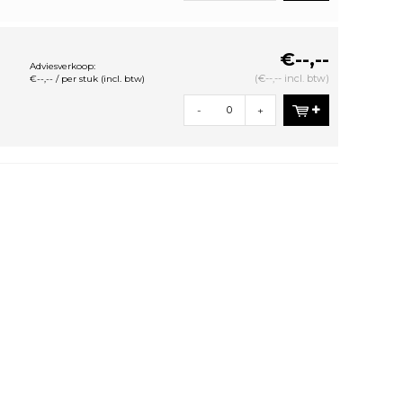
€--,--
Adviesverkoop:
(€--,-- incl. btw)
€--,-- / per stuk (incl. btw)
-
+