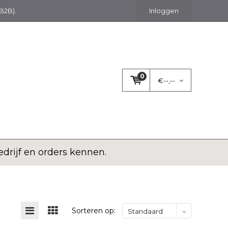
(B2B).
Inloggen
0
€--,--
rijf en orders kennen.
Sorteren op:
Standaard