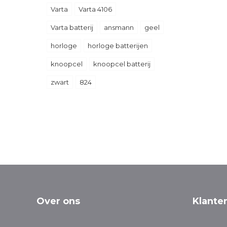
Varta
Varta 4106
Varta batterij
ansmann
geel
horloge
horloge batterijen
knoopcel
knoopcel batterij
zwart
824
Over ons
Klante