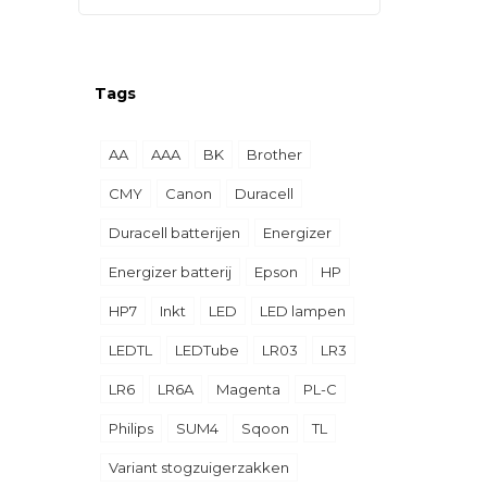
Tags
AA
AAA
BK
Brother
CMY
Canon
Duracell
Duracell batterijen
Energizer
Energizer batterij
Epson
HP
HP7
Inkt
LED
LED lampen
LEDTL
LEDTube
LR03
LR3
LR6
LR6A
Magenta
PL-C
Philips
SUM4
Sqoon
TL
Variant stogzuigerzakken