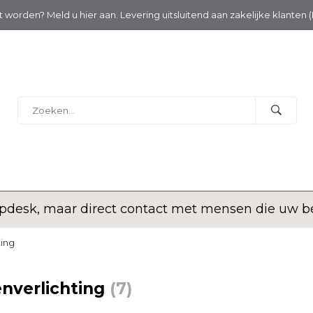
nt worden? Meld u hier aan. Levering uitsluitend aan zakelijke klanten 
desk, maar direct contact met mensen die uw bed
ting
nverlichting
(7)