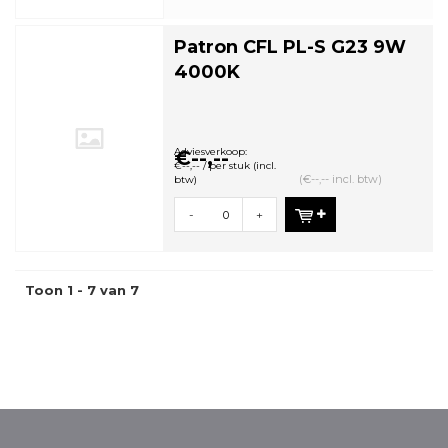
Patron CFL PL-S G23 9W
4000K
Adviesverkoop:
€--,--
€--,-- / per stuk (incl.
(€--,-- incl. btw)
btw)
-
+
Toon 1 - 7 van 7