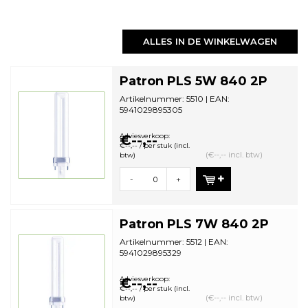
ALLES IN DE WINKELWAGEN
Patron PLS 5W 840 2P
Artikelnummer: 5510 | EAN:
5941029895305
Minimale bestelhoeveelheid: 10
Adviesverkoop:
€--,--
€--,-- / per stuk (incl.
(€--,-- incl. btw)
btw)
-
+
Patron PLS 7W 840 2P
Artikelnummer: 5512 | EAN:
5941029895329
Minimale bestelhoeveelheid: 10
Adviesverkoop:
€--,--
€--,-- / per stuk (incl.
(€--,-- incl. btw)
btw)