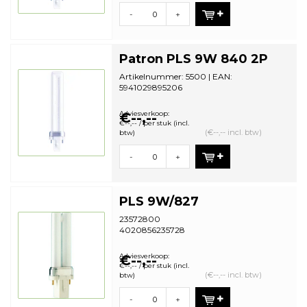
-
+
Patron PLS 9W 840 2P
Artikelnummer: 5500 | EAN:
5941029895206
Minimale bestelhoeveelheid: 10
Adviesverkoop:
€--,--
€--,-- / per stuk (incl.
(€--,-- incl. btw)
btw)
-
+
PLS 9W/827
23572800
4020856235728
Adviesverkoop:
€--,--
€--,-- / per stuk (incl.
(€--,-- incl. btw)
btw)
-
+