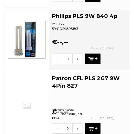
Philips PLS 9W 840 4p
895183
5941029895183
€--,--
(€--,-- incl. btw)
-
+
Patron CFL PLS 2G7 9W
4Pin 827
Adviesverkoop:
€--,--
€--,-- / per stuk (incl.
(€--,-- incl. btw)
btw)
-
+