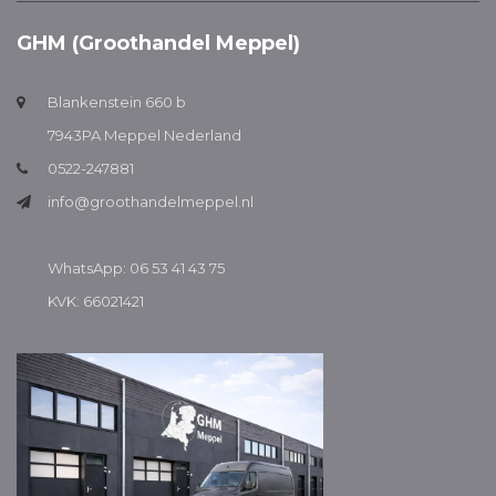
GHM (Groothandel Meppel)
Blankenstein 660 b
7943PA Meppel Nederland
0522-247881
info@groothandelmeppel.nl
WhatsApp: 06 53 41 43 75
KVK: 66021421