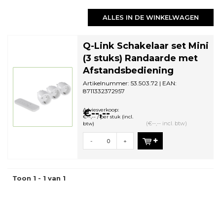
ALLES IN DE WINKELWAGEN
Q-Link Schakelaar set Mini
(3 stuks) Randaarde met
Afstandsbediening
Artikelnummer: 53.503.72 | EAN:
8711332372957
Aantal in omdoos: 3 | Minimale
bestelhoeveelheid: 1
Adviesverkoop:
€--,--
€--,-- / per stuk (incl.
(€--,-- incl. btw)
btw)
-
+
Toon 1 - 1 van 1