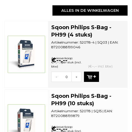
ALLES IN DE WINKELWAGEN
Sqoon Philips S-Bag -
PH99 (4 stuks)
Artikelnummer: 52078-4 | SQ03 | EAN:
8720088199046
Aantal in omdoos: 44| Minimale
bestelhoeveelheid...
Adviesverkoop:
€--,--
€--,-- / per stuk (incl.
(€--,-- incl. btw)
btw)
-
+
Sqoon Philips S-Bag -
PH99 (10 stuks)
Artikelnummer: 52078 | SQ15 | EAN:
8720088199879
Aantal in omdoos: 28 | Minimale
bestelhoeveelheid:...
Adviesverkoop:
€--,--
€--,-- / per stuk (incl.