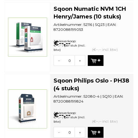
Sqoon Numatic NVM 1CH
Henry/James (10 stuks)
Artikelnummer: 52116 | SQ23 | EAN:
8720088199053
Aantal in omdoos: 28 | Minimale
bestelhoeveelheid:...
Adviesverkoop:
€--,--
€--,-- / per stuk (incl.
(€--,-- incl. btw)
btw)
-
+
Sqoon Philips Oslo - PH38
(4 stuks)
Artikelnummer: 52080-4 | SQ10 | EAN:
8720088199824
Aantal in omdoos: 44 | Minimale
bestelhoeveelhei...
Adviesverkoop:
€--,--
€--,-- / per stuk (incl.
(€--,-- incl. btw)
btw)
-
+