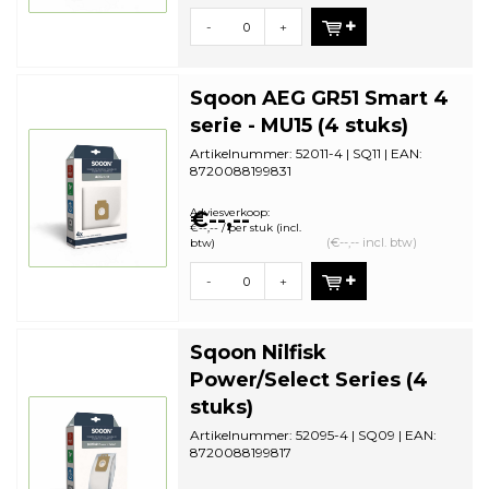
-
+
Sqoon AEG GR51 Smart 4
serie - MU15 (4 stuks)
Artikelnummer: 52011-4 | SQ11 | EAN:
8720088199831
Aantal in omdoos: 44| Minimale
bestelhoeveelheid...
Adviesverkoop:
€--,--
€--,-- / per stuk (incl.
(€--,-- incl. btw)
btw)
-
+
Sqoon Nilfisk
Power/Select Series (4
stuks)
Artikelnummer: 52095-4 | SQ09 | EAN:
8720088199817
Aantal in omdoos: 44 | Minimale
bestelhoeveelhei...