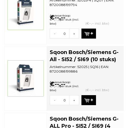
Artikelnummer: 52025-4 | SQ07 | EAN:
8720088199794
Aantal in omdoos: 44| Minimale
bestelhoeveelheid...
Adviesverkoop:
€--,--
€--,-- / per stuk (incl.
(€--,-- incl. btw)
btw)
-
+
Sqoon Bosch/Siemens G-
All - SI52 / SI69 (10 stuks)
Artikelnummer: 52025 | SQ16 | EAN:
8720088199886
Aantal in omdoos: 28| Minimale
bestelhoeveelheid: ...
Adviesverkoop:
€--,--
€--,-- / per stuk (incl.
(€--,-- incl. btw)
btw)
-
+
Sqoon Bosch/Siemens G-
ALL Pro - SI52 / SI69 (4