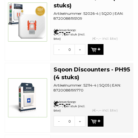
stuks)
Artikelnummer: 52026-4 | SQ20 | EAN:
8720088195109
Aantal in omdoos: 36 | Minimale
bestelhoeveelhei...
Adviesverkoop:
€--,--
€--,-- / per stuk (incl.
(€--,-- incl. btw)
btw)
-
+
Sqoon Discounters - PH95
(4 stuks)
Artikelnummer: 52114-4 | SQ05 | EAN:
8720088199770
Aantal in omdoos: 44| Minimale
bestelhoeveelheid...
Adviesverkoop:
€--,--
€--,-- / per stuk (incl.
(€--,-- incl. btw)
btw)
-
+