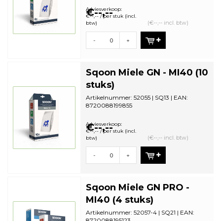
bestelhoeveelheid...
Adviesverkoop:
€--,--
€--,-- / per stuk (incl.
(€--,-- incl. btw)
btw)
-
+
Sqoon Miele GN - MI40 (10
stuks)
Artikelnummer: 52055 | SQ13 | EAN:
8720088199855
Aantal in omdoos: 28 | Minimale
bestelhoeveelheid:...
Adviesverkoop:
€--,--
€--,-- / per stuk (incl.
(€--,-- incl. btw)
btw)
-
+
Sqoon Miele GN PRO -
MI40 (4 stuks)
Artikelnummer: 52057-4 | SQ21 | EAN:
8720088195123