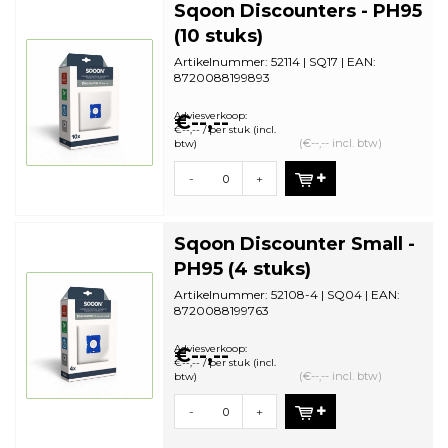
Sqoon Discounters - PH95
(10 stuks)
Artikelnummer: 52114 | SQ17 | EAN:
8720088199893
Aantal in omdoos: 28 | Minimale
bestelhoeveelheid:...
Adviesverkoop:
€--,--
€--,-- / per stuk (incl.
(€--,-- incl. btw)
btw)
-
+
Sqoon Discounter Small -
PH95 (4 stuks)
Artikelnummer: 52108-4 | SQ04 | EAN:
8720088199763
Aantal in omdoos: 44 | Minimale
bestelhoeveelhei...
Adviesverkoop:
€--,--
€--,-- / per stuk (incl.
(€--,-- incl. btw)
btw)
-
+