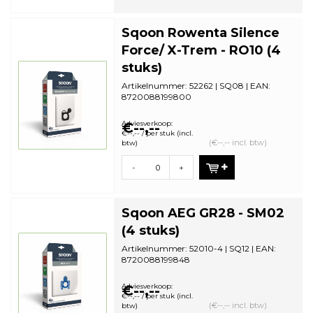
Sqoon Rowenta Silence
Force/ X-Trem - RO10 (4
stuks)
Artikelnummer: 52262 | SQ08 | EAN:
8720088199800
Aantal in omdoos: 44 | Minimale
bestelhoeveelheid:...
Adviesverkoop:
€--,--
€--,-- / per stuk (incl.
(€--,-- incl. btw)
btw)
-
+
Sqoon AEG GR28 - SM02
(4 stuks)
Artikelnummer: 52010-4 | SQ12 | EAN:
8720088199848
Aantal in omdoos: 44| Minimale
bestelhoeveelheid...
Adviesverkoop:
€--,--
€--,-- / per stuk (incl.
(€--,-- incl. btw)
btw)