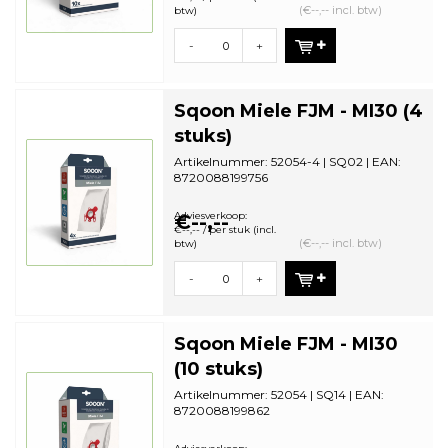
(€--,-- incl. btw)
btw)
-
+
Sqoon Miele FJM - MI30 (4
stuks)
Artikelnummer: 52054-4 | SQ02 | EAN:
8720088199756
Aantal in omdoos: 44| Minimale
bestelhoeveelheid...
Adviesverkoop:
€--,--
€--,-- / per stuk (incl.
(€--,-- incl. btw)
btw)
-
+
Sqoon Miele FJM - MI30
(10 stuks)
Artikelnummer: 52054 | SQ14 | EAN:
8720088199862
Aantal in omdoos: 28 | Minimale
bestelhoeveelheid:...