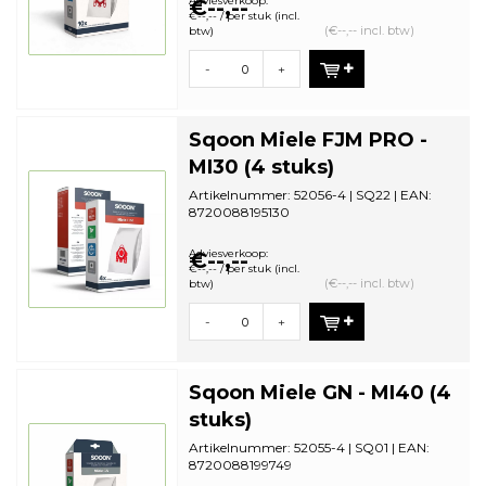
Adviesverkoop:
€--,--
€--,-- / per stuk (incl.
(€--,-- incl. btw)
btw)
-
+
Sqoon Miele FJM PRO -
MI30 (4 stuks)
Artikelnummer: 52056-4 | SQ22 | EAN:
8720088195130
Aantal in omdoos: 36 | Minimale
bestelhoeveelhei...
Adviesverkoop:
€--,--
€--,-- / per stuk (incl.
(€--,-- incl. btw)
btw)
-
+
Sqoon Miele GN - MI40 (4
stuks)
Artikelnummer: 52055-4 | SQ01 | EAN:
8720088199749
Aantal in omdoos: 44| Minimale