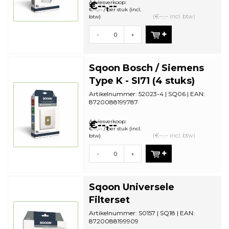
Adviesverkoop:
€--,--
€--,-- / per stuk (incl.
(€--,-- incl. btw)
btw)
-
+
Sqoon Bosch / Siemens
Type K - SI71 (4 stuks)
Artikelnummer: 52023-4 | SQ06 | EAN:
8720088199787
Aantal in omdoos: 44| Minimale
bestelhoeveelheid...
Adviesverkoop:
€--,--
€--,-- / per stuk (incl.
(€--,-- incl. btw)
btw)
-
+
Sqoon Universele
Filterset
Artikelnummer: S0157 | SQ18 | EAN:
8720088199909