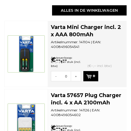
ALLES IN DE WINKELWAGEN
Varta Mini Charger incl. 2
x AAA 800mAh
Artikelnummer: 141104 | EAN:
4008496054541
Aantal in omdoos: 2 | Minimale
bestelhoeveelheid: 1
Adviesverkoop:
€--,--
€--,-- / per stuk (incl.
(€--,-- incl. btw)
btw)
-
+
Varta 57657 Plug Charger
incl. 4 x AA 2100mAh
Artikelnummer: 141126 | EAN:
4008496054602
Aantal in omdoos: 4 | Minimale
bestelhoeveelheid: 1
Adviesverkoop:
€--,--
€--,-- / per stuk (incl.