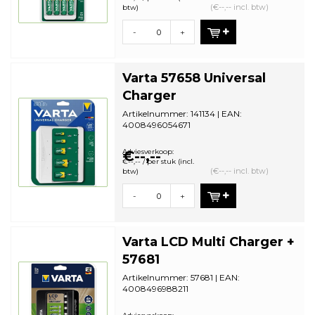
(€--,-- incl. btw)
btw)
-
+
Varta 57658 Universal
Charger
Artikelnummer: 141134 | EAN:
4008496054671
Aantal in omdoos: 2 | Minimale
bestelhoeveelheid: 1
Adviesverkoop:
€--,--
€--,-- / per stuk (incl.
(€--,-- incl. btw)
btw)
-
+
Varta LCD Multi Charger +
57681
Artikelnummer: 57681 | EAN:
4008496988211
Aantal in omdoos: 2 | Minimale
bestelhoeveelheid: 1