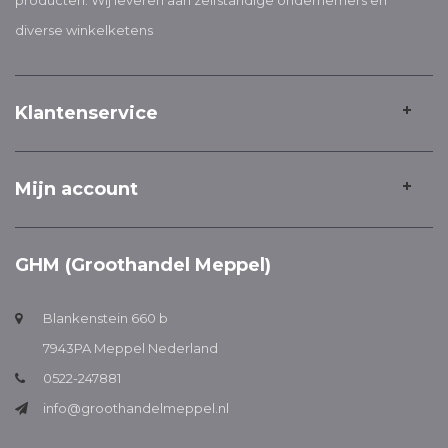
producten. Wij leveren aan zelfstandige ondernemers en
diverse winkelketens
Klantenservice
Mijn account
GHM (Groothandel Meppel)
Blankenstein 660 b
7943PA Meppel Nederland
0522-247881
info@groothandelmeppel.nl