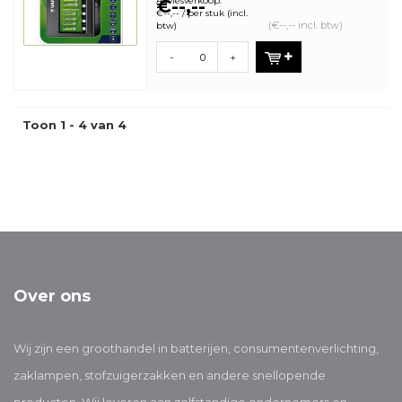
Adviesverkoop:
€--,--
€--,-- / per stuk (incl.
(€--,-- incl. btw)
btw)
-
+
Toon 1 - 4 van 4
Over ons
Wij zijn een groothandel in batterijen, consumentenverlichting,
zaklampen, stofzuigerzakken en andere snellopende