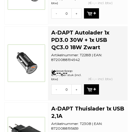
(€--,-- incl. btw)
btw)
-
+
A-DAPT Autolader 1x
PD3.0 30W + 1x USB
QC3.0 18W Zwart
Artikelnummer: T228B | EAN:
8720088194942
Zonder Verpakking (bulk) | Minimale
bestelhoeveelheid: 1
Adviesverkoop:
€--,--
€--,-- / per stuk (incl.
(€--,-- incl. btw)
btw)
-
+
A-DAPT Thuislader 1x USB
2,1A
Artikelnummer: T230B | EAN:
8720088195659