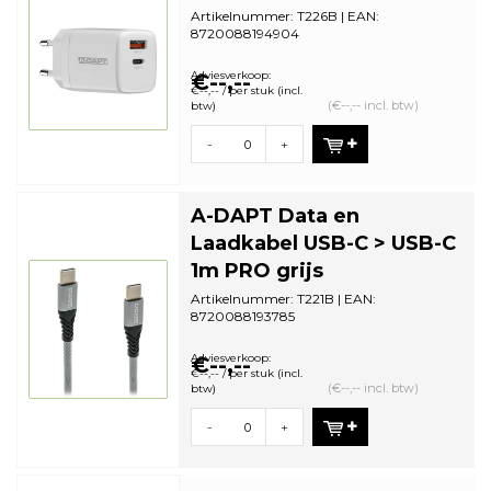
Artikelnummer: T226B | EAN:
8720088194904
Zonder Verpakking (bulk) | Minimale
bestelhoeveelheid: 1
Adviesverkoop:
€--,--
€--,-- / per stuk (incl.
(€--,-- incl. btw)
btw)
-
+
A-DAPT Data en
Laadkabel USB-C > USB-C
1m PRO grijs
Artikelnummer: T221B | EAN:
8720088193785
Zonder Verpakking (bulk) | Minimale
bestelhoeveelheid: 5
Adviesverkoop:
€--,--
€--,-- / per stuk (incl.
(€--,-- incl. btw)
btw)
-
+