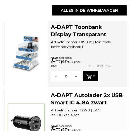
ALLES IN DE WINKELWAGEN
A-DAPT Toonbank
Display Transparant
Artikelnummer: DIS-T10 | Minimale
bestelhoeveelheid: 1
Adviesverkoop:
€--,--
€--,-- / per stuk (incl.
(€--,-- incl. btw)
btw)
-
+
A-DAPT Autolader 2x USB
Smart IC 4.8A zwart
Artikelnummer: T227B | EAN:
8720088194928
Zonder Verpakking (bulk) | Minimale
bestelhoeveelheid: 1
Adviesverkoop:
€--,--
€--,-- / per stuk (incl.