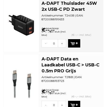
A-DAPT Thuislader 45W
2x USB-C PD Zwart
Artikelnummer: T240B | EAN:
8720088199633
Minimale bestelhoeveelheid: 1
Adviesverkoop:
€--,--
€--,-- / per stuk (incl.
(€--,-- incl. btw)
btw)
-
+
A-DAPT Data en
Laadkabel USB-C > USB-C
0.5m PRO Grijs
Artikelnummer: T218B | EAN:
8720088193723
Minimale bestelhoeveelheid: 5
Adviesverkoop:
€--,--
€--,-- / per stuk (incl.
(€--,-- incl. btw)
btw)
-
+