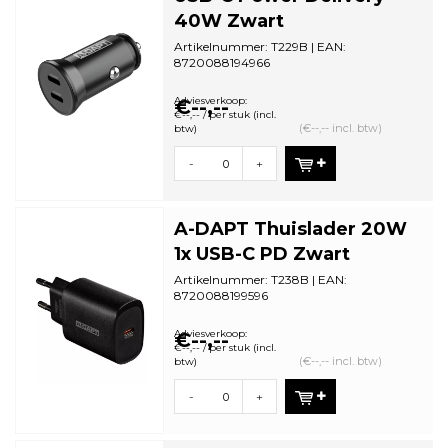
40W Zwart
Artikelnummer: T229B | EAN:
8720088194966
Minimale bestelhoeveelheid: 1
Adviesverkoop:
€--,--
€--,-- / per stuk (incl.
(€--,-- incl. btw)
btw)
-
+
A-DAPT Thuislader 20W
1x USB-C PD Zwart
Artikelnummer: T238B | EAN:
8720088199596
Minimale bestelhoeveelheid: 1
Adviesverkoop:
€--,--
€--,-- / per stuk (incl.
(€--,-- incl. btw)
btw)
-
+