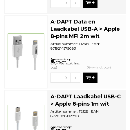
-
+
A-DAPT Data en
Laadkabel USB-A > Apple
8-pins MFI 2m wit
Artikelnummer: T124B | EAN:
8719214575083
Zonder Verpakking (bulk) | Minimale
bestelhoeveelheid: 5
Adviesverkoop:
€--,--
€--,-- / per stuk (incl.
(€--,-- incl. btw)
btw)
-
+
A-DAPT Laadkabel USB-C
> Apple 8-pins 1m wit
Artikelnummer: T212B | EAN:
8720088192870
Zonder Verpakking (bulk) | Minimale
bestelhoeveelheid: 5
Adviesverkoop:
€--,--