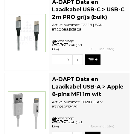
A-DAPT Data en
Laadkabel USB-C > USB-C
2m PRO grijs (bulk)
Artikelnummer: T222B | EAN:
8720088193808
Zonder Verpakking (bulk) | Minimale
bestelhoeveelheid: 5
Adviesverkoop:
€--,--
€--,-- / per stuk (incl.
(€--,-- incl. btw)
btw)
-
+
A-DAPT Data en
Laadkabel USB-A > Apple
8-pins MFI 1m wit
Artikelnummer: T021B | EAN:
8719214573959
Zonder Verpakking (bulk) | Minimale
bestelhoeveelheid: 5
Adviesverkoop:
€--,--
€--,-- / per stuk (incl.
(€--,-- incl. btw)
btw)