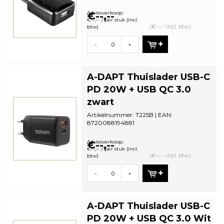
Zonder Verpakking (bulk) | Minimale
bestelhoeveelheid: 1
Adviesverkoop:
€--,--
€--,-- / per stuk (incl.
(€--,-- incl. btw)
btw)
-
+
A-DAPT Thuislader USB-C
PD 20W + USB QC 3.0
zwart
Artikelnummer: T225B | EAN:
8720088194881
Zonder Verpakking (bulk) | Minimale
bestelhoeveelheid: 1
Adviesverkoop:
€--,--
€--,-- / per stuk (incl.
(€--,-- incl. btw)
btw)
-
+
A-DAPT Thuislader USB-C
PD 20W + USB QC 3.0 Wit