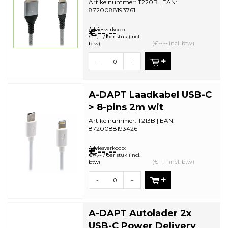
Artikelnummer: T220B | EAN:
8720088193761
Zonder Verpakking (bulk) | Minimale
bestelhoeveelheid: 5
Adviesverkoop:
€--,--
€--,-- / per stuk (incl.
(€--,-- incl. btw)
btw)
-
+
A-DAPT Laadkabel USB-C
> 8-pins 2m wit
Artikelnummer: T213B | EAN:
8720088193426
Minimale bestelhoeveelheid: 5
Adviesverkoop:
€--,--
€--,-- / per stuk (incl.
(€--,-- incl. btw)
btw)
-
+
A-DAPT Autolader 2x
USB-C Power Delivery