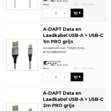
€--,-- / per stuk (incl.
(€--,-- incl. btw)
btw)
-
+
A-DAPT Data en
Laadkabel USB-A > USB-C
1m PRO grijs
Artikelnummer: T219B | EAN:
8720088193747
Zonder Verpakking (bulk) | Minimale
bestelhoeveelheid: 5
Adviesverkoop:
€--,--
€--,-- / per stuk (incl.
(€--,-- incl. btw)
btw)
-
+
A-DAPT Data en
Laadkabel USB-A > USB-C
2m PRO grijs