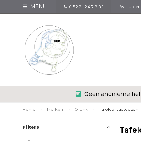
MENU
0 5 2 2 - 2 4 7 8 8 1
Wilt u kla
Geen anonieme help
Home
Merken
Q-Link
Tafelcontactdozen
Filters
Tafe