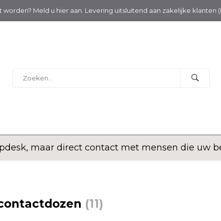
nt worden? Meld u hier aan. Levering uitsluitend aan zakelijke klanten 
desk, maar direct contact met mensen die uw bed
lcontactdozen
(11)