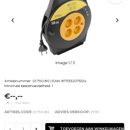
Image
1
/ 3
Artikelnummer: 01.790.80 | EAN: 8711332075124
Minimale bestelhoeveelheid: 1
€--,--
(€--,-- incl. btw)
ARTIKELCODE
01.790.80
ADVIES VERKOOP:
27,99
-
+
TOEVOEGEN AAN WINKELWAGEN