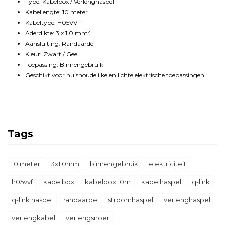
Type: Kabelbox / Verlenghaspel
Kabellengte: 10 meter
Kabeltype: H05VVF
Aderdikte: 3 x 1.0 mm²
Aansluiting: Randaarde
Kleur: Zwart / Geel
Toepassing: Binnengebruik
Geschikt voor huishoudelijke en lichte elektrische toepassingen
Tags
10 meter
3x1.0mm
binnengebruik
elektriciteit
h05vvf
kabelbox
kabelbox 10m
kabelhaspel
q-link
q-link haspel
randaarde
stroomhaspel
verlenghaspel
verlengkabel
verlengsnoer