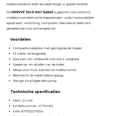
kabelwarboel en blijft de kabel langer in goede conditie.
De
H05VVF 3x1.0 mm² kabel
is geschikt voor lichte tot
middelzware elektrische toepassingen, zoals huishoudelijke
apparaten, verlichting, computers, televisies en elektrisch
gereedschap voor binnengebruik.
Voordelen
Compacte kabelbox met geïntegreerde haspel
10 meter verlengkabel
Voorzien van randaarde voor extra veiligheid
Soepel op- en afrollen van de kabel
Ideaal voor thuis, kantoor en hobbyruimte
Beschermt de kabel tijdens opslag
Stevige zwart/gele behuizing
Technische specificaties
Merk: Q-Link
Artikelnummer: 01.790.80
EAN: 8711332075124