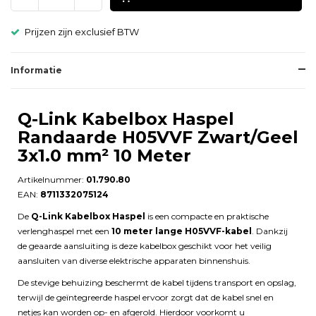
Prijzen zijn exclusief BTW
Informatie
Q-Link Kabelbox Haspel
Randaarde H05VVF Zwart/Geel
3x1.0 mm² 10 Meter
Artikelnummer:
01.790.80
EAN:
8711332075124
De
Q-Link Kabelbox Haspel
is een compacte en praktische
verlenghaspel met een
10 meter lange H05VVF-kabel
. Dankzij
de geaarde aansluiting is deze kabelbox geschikt voor het veilig
aansluiten van diverse elektrische apparaten binnenshuis.
De stevige behuizing beschermt de kabel tijdens transport en opslag,
terwijl de geïntegreerde haspel ervoor zorgt dat de kabel snel en
netjes kan worden op- en afgerold. Hierdoor voorkomt u