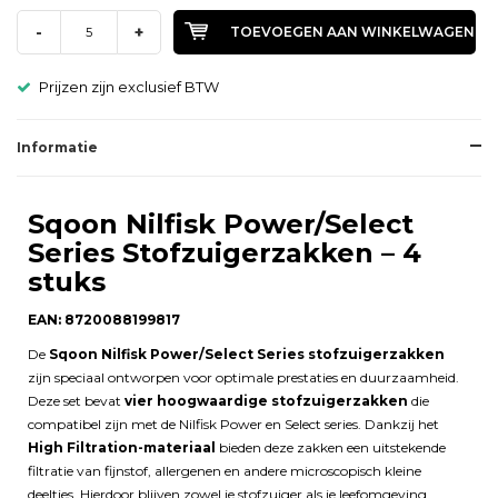
-
+
TOEVOEGEN AAN WINKELWAGEN
Prijzen zijn exclusief BTW
Informatie
Sqoon Nilfisk Power/Select
Series Stofzuigerzakken – 4
stuks
EAN: 8720088199817
De
Sqoon Nilfisk Power/Select Series stofzuigerzakken
zijn speciaal ontworpen voor optimale prestaties en duurzaamheid.
Deze set bevat
vier hoogwaardige stofzuigerzakken
die
compatibel zijn met de Nilfisk Power en Select series. Dankzij het
High Filtration-materiaal
bieden deze zakken een uitstekende
filtratie van fijnstof, allergenen en andere microscopisch kleine
deeltjes. Hierdoor blijven zowel je stofzuiger als je leefomgeving