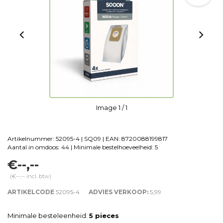
Image
1
/ 1
Artikelnummer: 52095-4 | SQ09 | EAN: 8720088199817
Aantal in omdoos: 44 | Minimale bestelhoeveelheid: 5
€--,--
(€--,-- incl. btw)
ARTIKELCODE
52095-4
ADVIES VERKOOP:
5,99
Minimale besteleenheid:
5 pieces