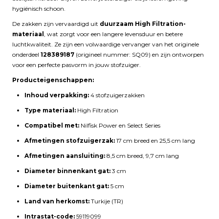
hygiënisch schoon.
De zakken zijn vervaardigd uit
duurzaam High Filtration-
materiaal
, wat zorgt voor een langere levensduur en betere
luchtkwaliteit. Ze zijn een volwaardige vervanger van het originele
onderdeel
128389187
(origineel nummer: SQ09) en zijn ontworpen
voor een perfecte pasvorm in jouw stofzuiger.
Producteigenschappen:
Inhoud verpakking:
4 stofzuigerzakken
Type materiaal:
High Filtration
Compatibel met:
Nilfisk Power en Select Series
Afmetingen stofzuigerzak:
17 cm breed en 25,5 cm lang
Afmetingen aansluiting:
8,5 cm breed, 9,7 cm lang
Diameter binnenkant gat:
3 cm
Diameter buitenkant gat:
5 cm
Land van herkomst:
Turkije (TR)
Intrastat-code:
59119099