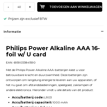
-
+
TOEVOEGEN AAN WINKELWAGEN
Prijzen zijn exclusief BTW
Informatie
Philips Power Alkaline AAA 16-
foil w/ U card
EAN: 6959033841590
Met de Philips Power Alkaline AAA-batterijen kiest u voor
betrouwbare kracht en duurzaamheid. Deze batterijen zijn
ontworpen om langdurig energie te leveren aan uw apparaten, of
het nu gaat om afstandsbedieningen, speelgoed, zaklampen of
andere elektronica. Hieronder vindt u alle details van dit product:
Accu/batterij code:
LR03
Accu/batterij capaciteit:
1000 mAh