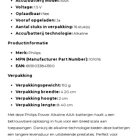
Accu/batterij model:
AAA
Voltage:
1.5 V
Oplaadbaar:
Nee
Vooraf opgeladen:
Ja
Aantal stuks in verpakking:
16 stuk(s)
Accu/batterij technologie:
Alkaline
Productinformatie
Merk:
Philips
MPN (Manufacturer Part Number):
101016
EAN:
6959033841590
Verpakking
Verpakkingsgewicht:
192 g
Verpakking breedte:
4.20 cm
Verpakking hoogte:
2 cm
Verpakking lengte:
8.40 cm
Met deze Philips Power Alkaline AAA-batterijen haalt u een
betrouwbare oplossing in huis voor een breed scala aan
toepassingen. Dankzij de alkaline-technologie bieden deze batterijen
een langere levensduur en uitstekende prestaties. Perfect voor