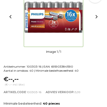
Image
1
/ 1
Artikelnummer: 100303-16 | EAN: 6959033841590
Aantal in omdoos: 40 | Minimale bestelhoeveelheid: 40
€--,--
(€--,-- incl. btw)
ARTIKELCODE
100303-16
ADVIES VERKOOP:
5,99
Minimale besteleenheid:
40 pieces