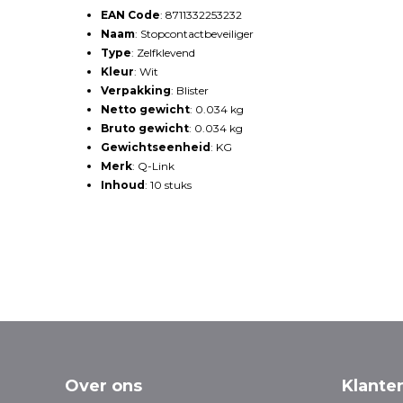
EAN Code
: 8711332253232
Naam
: Stopcontactbeveiliger
Type
: Zelfklevend
Kleur
: Wit
Verpakking
: Blister
Netto gewicht
: 0.034 kg
Bruto gewicht
: 0.034 kg
Gewichtseenheid
: KG
Merk
: Q-Link
Inhoud
: 10 stuks
Blokker
Over ons
Klante