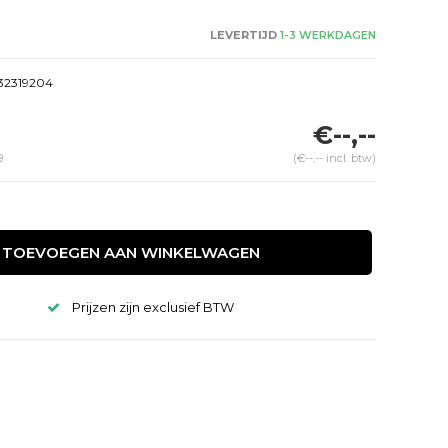
LEVERTIJD
1-3 WERKDAGEN
332319204
€--,--
9
(€--,-- incl. btw)
TOEVOEGEN AAN WINKELWAGEN
Prijzen zijn exclusief BTW
Afbeelding vergroten