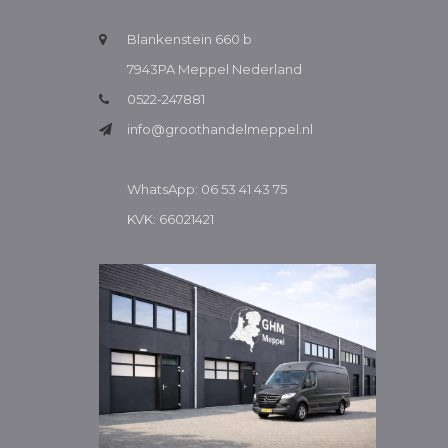
Blankenstein 660 b
7943PA Meppel Nederland
0522-247881
info@groothandelmeppel.nl
WhatsApp: 06 53 41 43 75
KVK: 66021421