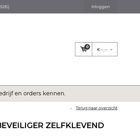
(B2B).
Inloggen
0
€--,--
rijf en orders kennen.
Terug naar overzicht
EVEILIGER ZELFKLEVEND