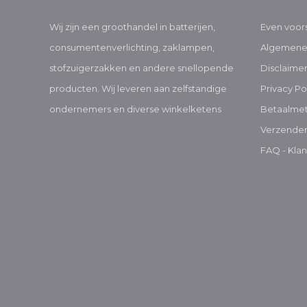
Wij zijn een groothandel in batterijen,
Even voors
consumentenverlichting, zaklampen,
Algemene
stofzuigerzakken en andere snellopende
Disclaime
producten. Wij leveren aan zelfstandige
Privacy Po
ondernemers en diverse winkelketens
Betaalme
Verzenden
FAQ - Klan