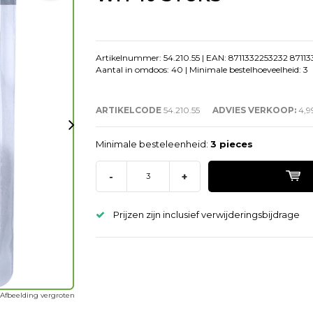
Artikelnummer: 54.210.55 | EAN: 8711332253232 8711
Aantal in omdoos: 40 | Minimale bestelhoeveelheid: 3
ARTIKELCODE
54.210.55
ADVIES VERKOOP:
4,9
Minimale besteleenheid:
3 pieces
-
+
Prijzen zijn inclusief verwijderingsbijdrage
Afbeelding vergroten