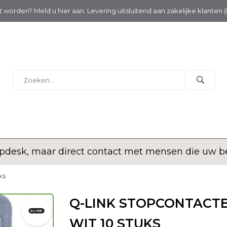
nt worden? Meld u hier aan. Levering uitsluitend aan zakelijke klanten 
desk, maar direct contact met mensen die uw bed
ks
Q-LINK STOPCONTACTB
WIT 10 STUKS