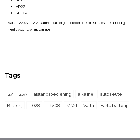
VR22
8F10R
Varta V23A 12V Alkaline batterijen bieden de prestaties die u nodig
heeft voor uw apparaten.
Blokker
Tags
12v
23A
afstandsbediening
alkaline
autosleutel
Batterij
L1028
LRV08
MN21
Varta
Varta batterij