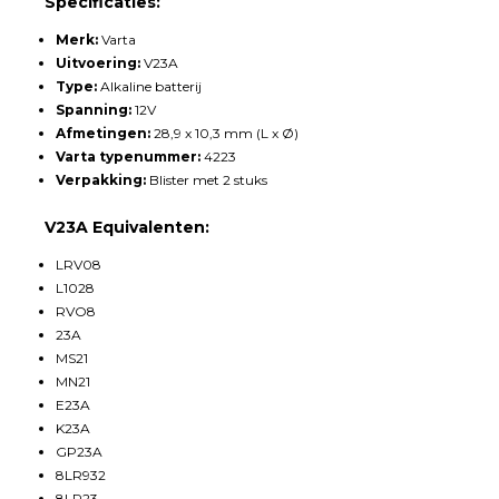
Specificaties:
Merk:
Varta
Uitvoering:
V23A
Type:
Alkaline batterij
Spanning:
12V
Afmetingen:
28,9 x 10,3 mm (L x Ø)
Varta typenummer:
4223
Verpakking:
Blister met 2 stuks
V23A Equivalenten:
LRV08
L1028
RVO8
23A
MS21
MN21
E23A
K23A
GP23A
8LR932
8LR23