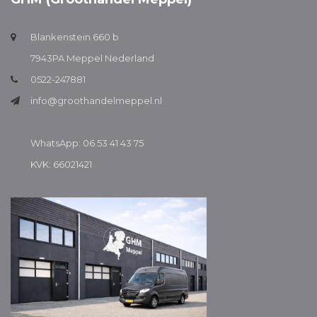
Blankenstein 660 b
7943PA Meppel Nederland
0522-247881
info@groothandelmeppel.nl
WhatsApp: 06 53 41 43 75
KVK: 66021421