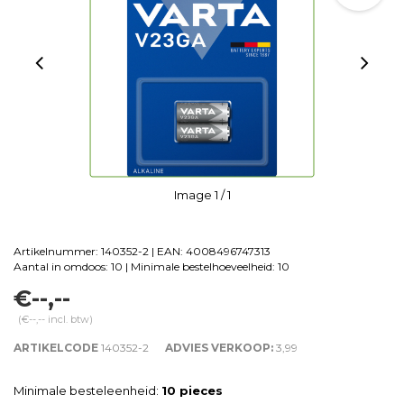
Image
1
/ 1
Artikelnummer: 140352-2 | EAN: 4008496747313
Aantal in omdoos: 10 | Minimale bestelhoeveelheid: 10
€--,--
(€--,-- incl. btw)
ARTIKELCODE
140352-2
ADVIES VERKOOP:
3,99
Minimale besteleenheid:
10 pieces