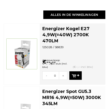
ALLES IN DE WINKELWAGEN
Energizer Kogel E27
4,9W(=40W) 2700K
470LM
125028 / S8839
Adviesverkoop:
€--,--
€--,-- / per stuk (incl.
(€--,-- incl. btw)
btw)
-
+
Energizer Spot GU5.3
MR16 4,9W(=50W) 3000K
345LM