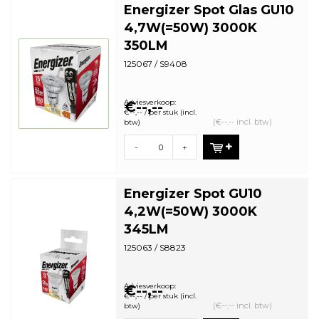
Energizer Spot Glas GU10
4,7W(=50W) 3000K
350LM
125067 / S9408
Adviesverkoop:
€--,--
€--,-- / per stuk (incl.
(€--,-- incl. btw)
btw)
-
+
Energizer Spot GU10
4,2W(=50W) 3000K
345LM
125063 / S8823
Adviesverkoop:
€--,--
€--,-- / per stuk (incl.
(€--,-- incl. btw)
btw)