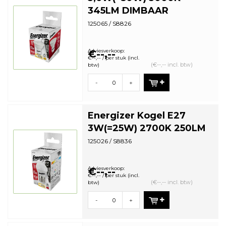
345LM DIMBAAR
125065 / S8826
Adviesverkoop:
€--,--
€--,-- / per stuk (incl.
(€--,-- incl. btw)
btw)
-
+
Energizer Kogel E27
3W(=25W) 2700K 250LM
125026 / S8836
Adviesverkoop:
€--,--
€--,-- / per stuk (incl.
(€--,-- incl. btw)
btw)
-
+