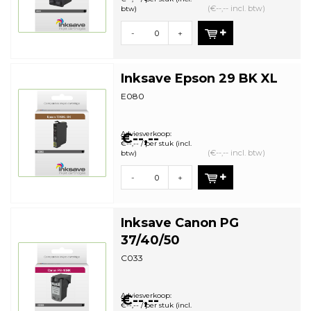
(€--,-- incl. btw)
btw)
-
+
Inksave Epson 29 BK XL
E080
Adviesverkoop:
€--,--
€--,-- / per stuk (incl.
(€--,-- incl. btw)
btw)
-
+
Inksave Canon PG
37/40/50
C033
Adviesverkoop:
€--,--
€--,-- / per stuk (incl.