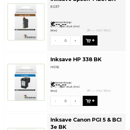
E037
Adviesverkoop:
€--,--
€--,-- / per stuk (incl.
(€--,-- incl. btw)
btw)
-
+
Inksave HP 338 BK
H016
Adviesverkoop:
€--,--
€--,-- / per stuk (incl.
(€--,-- incl. btw)
btw)
-
+
Inksave Canon PGI 5 & BCI
3e BK