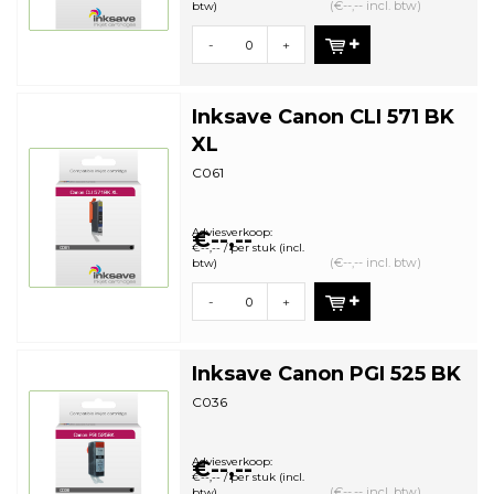
(€--,-- incl. btw)
btw)
-
+
Inksave Canon CLI 571 BK
XL
C061
Adviesverkoop:
€--,--
€--,-- / per stuk (incl.
(€--,-- incl. btw)
btw)
-
+
Inksave Canon PGI 525 BK
C036
Adviesverkoop:
€--,--
€--,-- / per stuk (incl.
(€--,-- incl. btw)
btw)