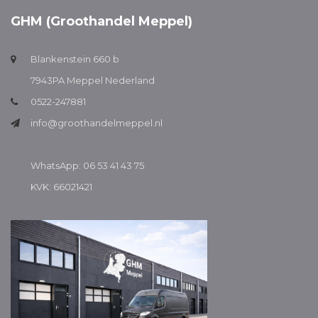
GHM (Groothandel Meppel)
Blankenstein 660 b
7943PA Meppel Nederland
0522-247881
info@groothandelmeppel.nl
WhatsApp: 06 53 41 43 75
KVK: 66021421