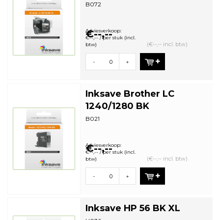
B072
Adviesverkoop:
€--,--
€--,-- / per stuk (incl.
(€--,-- incl. btw)
btw)
-
+
Inksave Brother LC
1240/1280 BK
B021
Adviesverkoop:
€--,--
€--,-- / per stuk (incl.
(€--,-- incl. btw)
btw)
-
+
Inksave HP 56 BK XL