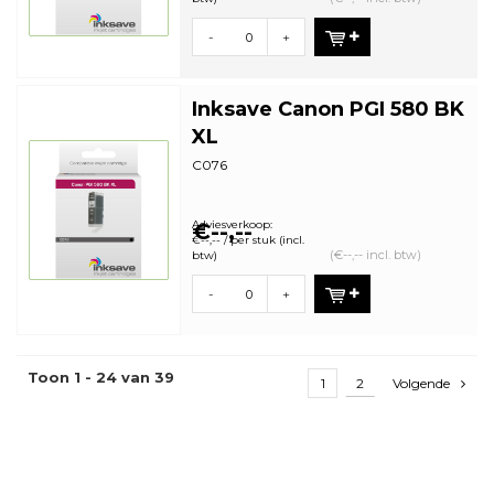
-
+
Inksave Canon PGI 580 BK
XL
C076
Adviesverkoop:
€--,--
€--,-- / per stuk (incl.
(€--,-- incl. btw)
btw)
-
+
Toon 1 - 24 van 39
1
2
Volgende