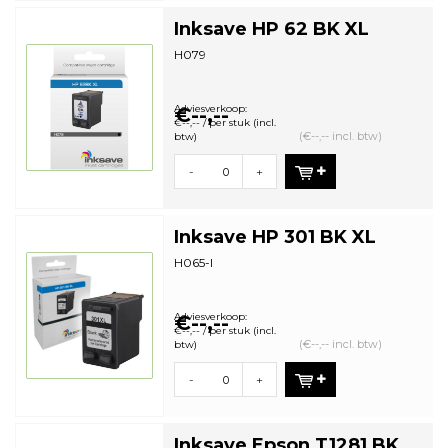
Inksave HP 62 BK XL
H079
Adviesverkoop:
€--,--
€--,-- / per stuk (incl.
(€--,-- incl. btw)
btw)
-
+
Inksave HP 301 BK XL
H065-I
Adviesverkoop:
€--,--
€--,-- / per stuk (incl.
(€--,-- incl. btw)
btw)
-
+
Inksave Epson T1281 BK