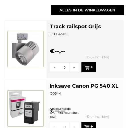
ALLES IN DE WINKELWAGEN
Track railspot Grijs
LED-AS05
€--,--
(€--,-- incl. btw)
-
+
Inksave Canon PG 540 XL
C054-I
Adviesverkoop:
€--,--
€--,-- / per stuk (incl.
(€--,-- incl. btw)
btw)
-
+