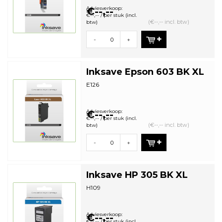
Adviesverkoop:
€--,--
€--,-- / per stuk (incl.
(€--,-- incl. btw)
btw)
-
+
Inksave Epson 603 BK XL
E126
Adviesverkoop:
€--,--
€--,-- / per stuk (incl.
(€--,-- incl. btw)
btw)
-
+
Inksave HP 305 BK XL
H109
Adviesverkoop:
€--,--
€--,-- / per stuk (incl.