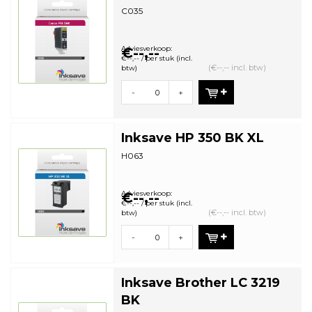
C035
Adviesverkoop:
€--,--
€--,-- / per stuk (incl.
(€--,-- incl. btw)
btw)
-
+
Inksave HP 350 BK XL
H063
Adviesverkoop:
€--,--
€--,-- / per stuk (incl.
(€--,-- incl. btw)
btw)
-
+
Inksave Brother LC 3219
BK