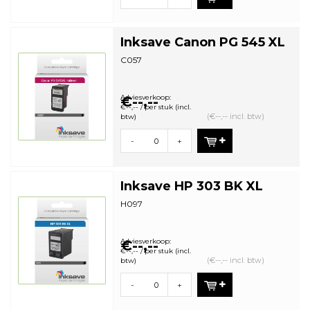
Inksave Canon PG 545 XL
C057
Adviesverkoop:
€--,--
€--,-- / per stuk (incl.
(€--,-- incl. btw)
btw)
-
+
Inksave HP 303 BK XL
H097
Adviesverkoop:
€--,--
€--,-- / per stuk (incl.
(€--,-- incl. btw)
btw)
-
+