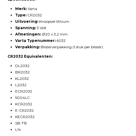
Merk:
Varta
Type:
CR2032
Uitvoering:
Knoopcel lithium
Spanning:
3 Volt
Afmetingen:
Ø20 x 3,2 mm
Varta Typenummer:
6032
Verpakking:
Blisterverpakking (1 stuk per blister)
CR2032 Equivalenten:
DL2032
BR2032
KL2032
L2032
ECR2032
5004LC
KCR2032
E-CR2032
KECR2032
SB-T15
L14