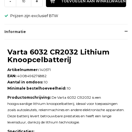
-
+
TOEVOEGEN AAN WINKELWAGEN
Prijzen zijn exclusief BTW
Informatie
Varta 6032 CR2032 Lithium
Knoopcelbatterij
Artikelnummer:
140571
EAN:
4008496276882
Aantal in omdoos:
10
Minimale bestelhoeveelheid:
10
Productomschrijving:
De Varta 6032 CR2032 is een
hoogwaardige lithium knoopcelbatterij, ideaal voor toepassingen
zoals autosleutels, rekenmachines en andere elektronische apparaten.
Deze batterij levert betrouwbare prestaties en heeft een lange
levensduur, dankzij de lithium technologie.
Specificaties: