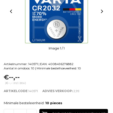
Image
1
/ 1
Artikelnummer: 140571 | EAN: 4008496276882
Aantal in omdoos: 10 | Minimale bestelhoeveelheid: 10
€--,--
(€--,-- incl. btw)
ARTIKELCODE
140571
ADVIES VERKOOP:
2,99
Minimale besteleenheid:
10 pieces