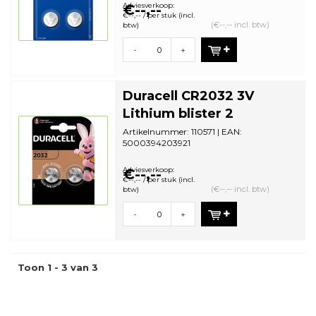
bestelhoeveelheid: 10
Adviesverkoop:
€--,--
€--,-- / per stuk (incl.
(€--,-- incl. btw)
btw)
-
+
Duracell CR2032 3V
Lithium blister 2
Artikelnummer: 110571 | EAN:
5000394203921
Aantal in omdoos: 10 | Minimale
bestelhoeveelheid: 10
Adviesverkoop:
€--,--
€--,-- / per stuk (incl.
(€--,-- incl. btw)
btw)
-
+
Toon 1 - 3 van 3