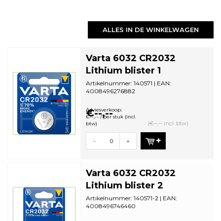
ALLES IN DE WINKELWAGEN
Varta 6032 CR2032
Lithium blister 1
Artikelnummer: 140571 | EAN:
4008496276882
Aantal in omdoos: 10 | Minimale
bestelhoeveelheid: 10
Adviesverkoop:
€--,--
€--,-- / per stuk (incl.
(€--,-- incl. btw)
btw)
-
+
Varta 6032 CR2032
Lithium blister 2
Artikelnummer: 140571-2 | EAN:
4008496746460
Aantal in omdoos: 10 | Minimale