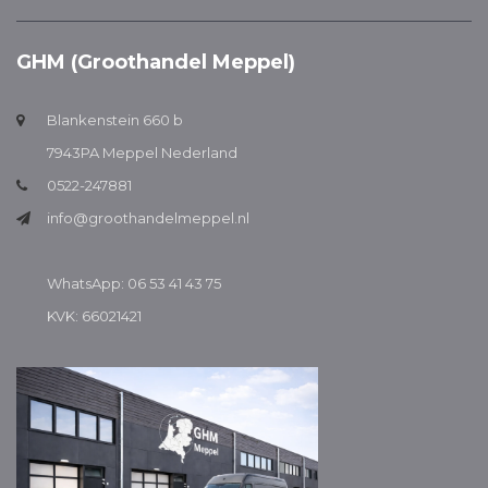
GHM (Groothandel Meppel)
Blankenstein 660 b
7943PA Meppel Nederland
0522-247881
info@groothandelmeppel.nl
WhatsApp: 06 53 41 43 75
KVK: 66021421