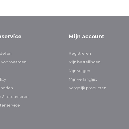
nservice
Mijn account
tellen
Registreren
 voorwaarden
Mijn bestellingen
r
Mijn vragen
licy
Mijn verlanglijst
thoden
Vergelijk producten
 & retourneren
tenservice