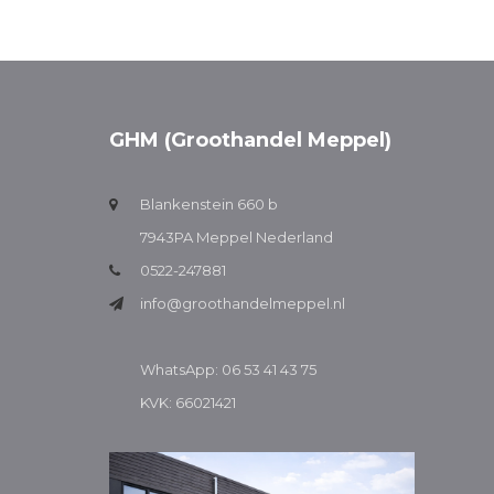
GHM (Groothandel Meppel)
Blankenstein 660 b
7943PA Meppel Nederland
0522-247881
info@groothandelmeppel.nl
WhatsApp: 06 53 41 43 75
KVK: 66021421