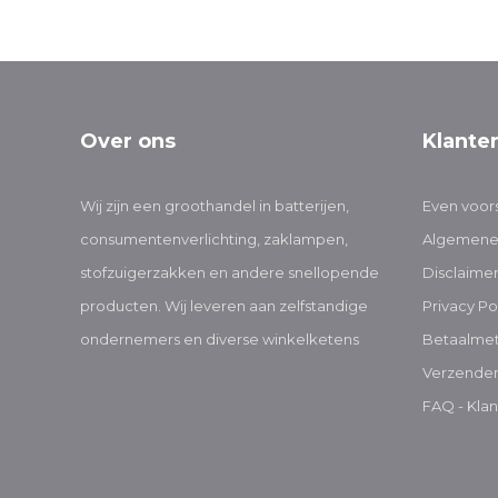
Over ons
Klante
Wij zijn een groothandel in batterijen,
Even voors
consumentenverlichting, zaklampen,
Algemene
stofzuigerzakken en andere snellopende
Disclaime
producten. Wij leveren aan zelfstandige
Privacy Po
ondernemers en diverse winkelketens
Betaalme
Verzenden
FAQ - Klan