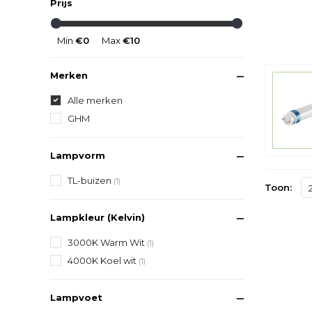
Prijs
Min
€0
Max
€10
Merken
Alle merken
GHM
Lampvorm
TL-buizen
(1)
Toon:
Lampkleur (Kelvin)
3000K Warm Wit
(1)
4000K Koel wit
(1)
Lampvoet