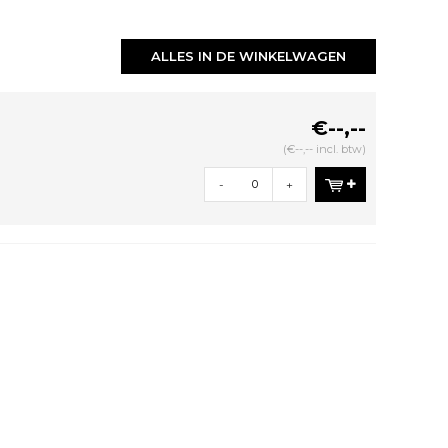
ALLES IN DE WINKELWAGEN
€--,--
(€--,-- incl. btw)
-
+