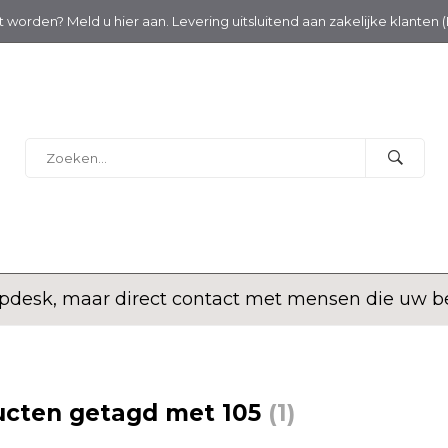
nt worden? Meld u hier aan. Levering uitsluitend aan zakelijke klanten 
desk, maar direct contact met mensen die uw bed
ucten getagd met 105
(1)