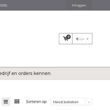
(B2B).
Inloggen
0
€--,--
rijf en orders kennen.
Sorteren op:
Meest bekeken