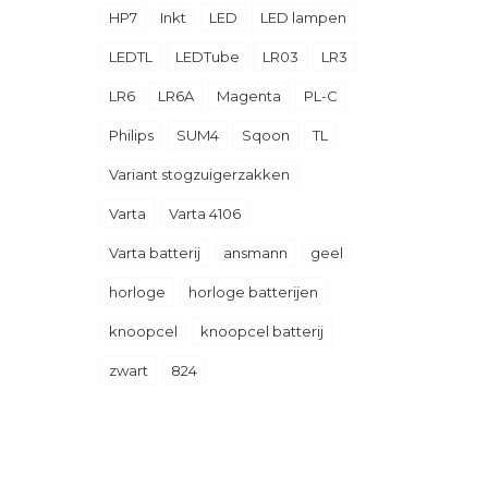
HP7
Inkt
LED
LED lampen
LEDTL
LEDTube
LR03
LR3
LR6
LR6A
Magenta
PL-C
Philips
SUM4
Sqoon
TL
Variant stogzuigerzakken
Varta
Varta 4106
Varta batterij
ansmann
geel
horloge
horloge batterijen
knoopcel
knoopcel batterij
zwart
824