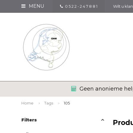
MENU
0 5 2 2 - 2 4 7 8 8 1
Wilt u kla
Geen anonieme help
Home
Tags
105
Filters
Prod