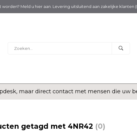
nt worden? Meld u hier aan. Levering uitsluitend aan zakelijke klanten 
desk, maar direct contact met mensen die uw bed
ucten getagd met 4NR42
(0)