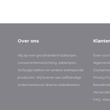
Over ons
Klante
Wij zijn een groothandel in batterijen,
Even voors
consumentenverlichting, zaklampen,
Algemene
stofzuigerzakken en andere snellopende
Disclaime
producten. Wij leveren aan zelfstandige
Privacy Po
ondernemers en diverse winkelketens
Betaalme
Verzenden
FAQ - Klan