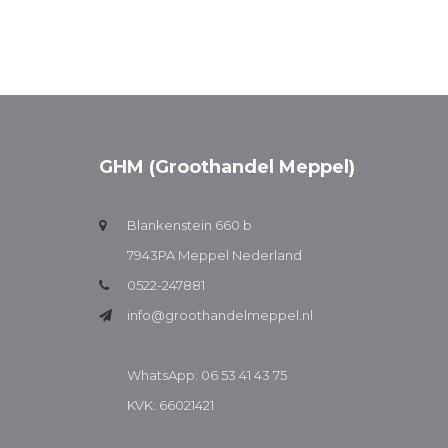
GHM (Groothandel Meppel)
Blankenstein 660 b
7943PA Meppel Nederland
0522-247881
info@groothandelmeppel.nl
WhatsApp: 06 53 41 43 75
KVK: 66021421