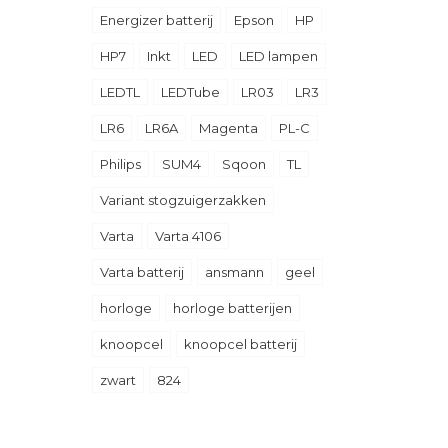
Energizer batterij
Epson
HP
HP7
Inkt
LED
LED lampen
LEDTL
LEDTube
LR03
LR3
LR6
LR6A
Magenta
PL-C
Philips
SUM4
Sqoon
TL
Variant stogzuigerzakken
Varta
Varta 4106
Varta batterij
ansmann
geel
horloge
horloge batterijen
knoopcel
knoopcel batterij
zwart
824