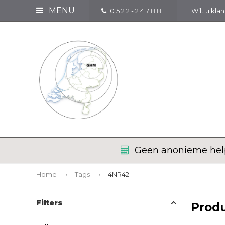
MENU
0 5 2 2 - 2 4 7 8 8 1
Wilt u kla
Geen anonieme help
Home
Tags
4NR42
Filters
Prod