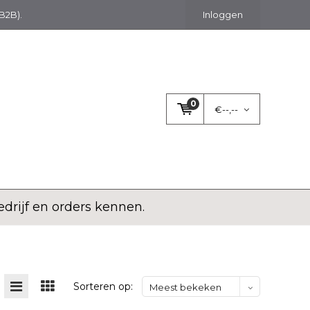
(B2B).
Inloggen
0
€--,--
rijf en orders kennen.
Sorteren op:
Meest bekeken