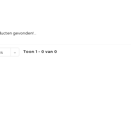
ucten gevonden!...
Toon 1 - 0 van 0
24