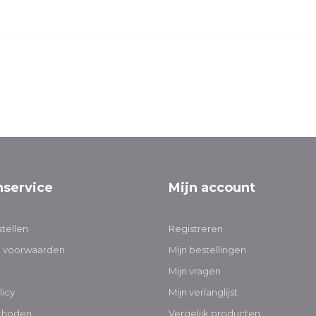
nservice
Mijn account
tellen
Registreren
 voorwaarden
Mijn bestellingen
r
Mijn vragen
licy
Mijn verlanglijst
thoden
Vergelijk producten