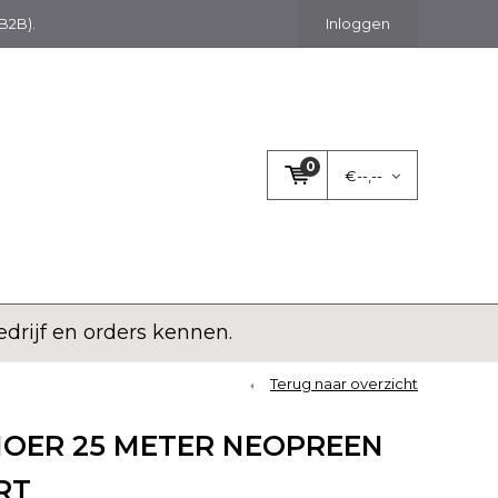
(B2B).
Inloggen
0
€--,--
rijf en orders kennen.
Terug naar overzicht
NOER 25 METER NEOPREEN
RT