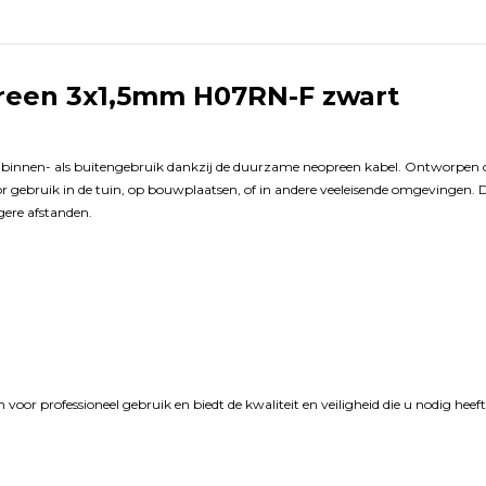
reen 3x1,5mm H07RN-F zwart
 binnen- als buitengebruik dankzij de duurzame neopreen kabel. Ontworpen om 
gebruik in de tuin, op bouwplaatsen, of in andere veeleisende omgevingen. De
gere afstanden.
n voor professioneel gebruik en biedt de kwaliteit en veiligheid die u nodig hee