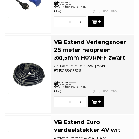
Adviesverkoop:
€--,--
€--,-- / per stuk (incl.
(€--,-- incl. btw)
btw)
-
+
VB Extend Verlengsnoer
25 meter neopreen
3x1,5mm H07RN-F zwart
Artikelnummer: 41357 | EAN:
8715063413576
Aantal in omdoos: 4 | Minimale
bestelhoeveelheid: 1
Adviesverkoop:
€--,--
€--,-- / per stuk (incl.
(€--,-- incl. btw)
btw)
-
+
VB Extend Euro
verdeelstekker 4V wit
Artikelnummer: 41254 | EAN: