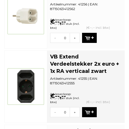
Artikelnummer: 41256 | EAN:
8715063412562
Aantal in omdoos: 120 | Minimale
bestelhoeveelheid: 5
Adviesverkoop:
€--,--
€--,-- / per stuk (incl.
(€--,-- incl. btw)
btw)
-
+
VB Extend
Verdeelstekker 2x euro +
1x RA verticaal zwart
Artikelnummer: 41255 | EAN:
8715063412555
Aantal in omdoos: 50| Minimale
bestelhoeveelheid: 1
Adviesverkoop:
€--,--
€--,-- / per stuk (incl.
(€--,-- incl. btw)
btw)
-
+