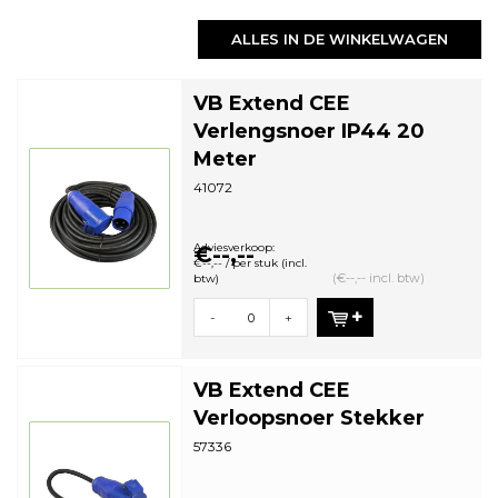
ALLES IN DE WINKELWAGEN
VB Extend CEE
Verlengsnoer IP44 20
Meter
41072
Adviesverkoop:
€--,--
€--,-- / per stuk (incl.
(€--,-- incl. btw)
btw)
-
+
VB Extend CEE
Verloopsnoer Stekker
57336