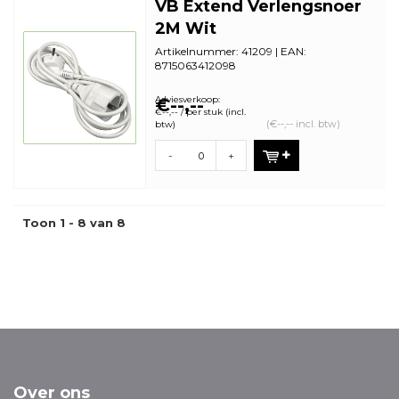
VB Extend Verlengsnoer
2M Wit
Artikelnummer: 41209 | EAN:
8715063412098
Aantal in omdoos: 15 | Minimale
bestelhoeveelheid: 1
Adviesverkoop:
€--,--
€--,-- / per stuk (incl.
(€--,-- incl. btw)
btw)
-
+
Toon 1 - 8 van 8
Over ons