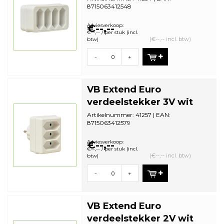
8715063412548
Aantal in omdoos: 60 | Minimale
bestelhoeveelheid: 5
Adviesverkoop:
€--,--
€--,-- / per stuk (incl.
(€--,-- incl. btw)
btw)
-
+
VB Extend Euro
verdeelstekker 3V wit
Artikelnummer: 41257 | EAN:
8715063412579
Aantal in omdoos: 65 | Minimale
bestelhoeveelheid: 5
Adviesverkoop:
€--,--
€--,-- / per stuk (incl.
(€--,-- incl. btw)
btw)
-
+
VB Extend Euro
verdeelstekker 2V wit