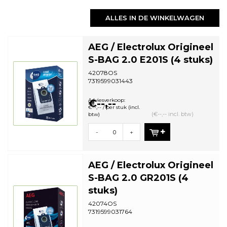
ALLES IN DE WINKELWAGEN
AEG / Electrolux Origineel
S-BAG 2.0 E201S (4 stuks)
42078OS
7319599031443
Adviesverkoop:
€--,--
€--,-- / per stuk (incl.
(€--,-- incl. btw)
btw)
-
+
AEG / Electrolux Origineel
S-BAG 2.0 GR201S (4
stuks)
42074OS
7319599031764