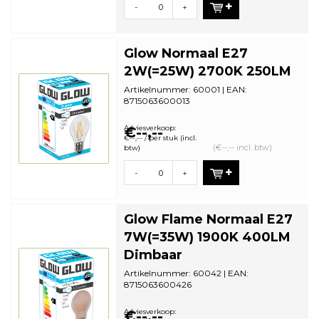
-
+
Glow Normaal E27
2W(=25W) 2700K 250LM
Artikelnummer: 60001 | EAN:
8715063600013
Staffelkorting | VE: 10 stuks
Adviesverkoop:
€--,--
€--,-- / per stuk (incl.
(€--,-- incl. btw)
btw)
-
+
Glow Flame Normaal E27
7W(=35W) 1900K 400LM
Dimbaar
Artikelnummer: 60042 | EAN:
8715063600426
Staffelkorting | VE: 10 stuks
Adviesverkoop:
€--,--