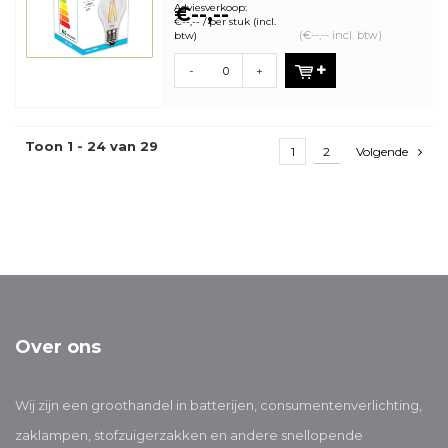
Adviesverkoop:
€--,--
€--,-- / per stuk (incl.
(€--,-- incl. btw)
btw)
-
+
Toon 1 - 24 van 29
1
2
Volgende
Over ons
Wij zijn een groothandel in batterijen, consumentenverlichting,
zaklampen, stofzuigerzakken en andere snellopende