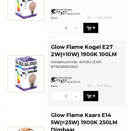
Staffelkorting | VE: 10 stuks
Adviesverkoop:
€--,--
€--,-- / per stuk (incl.
(€--,-- incl. btw)
btw)
-
+
Glow Flame Kogel E27
2W(=10W) 1900K 100LM
Artikelnummer: 60050 | EAN:
8715063600501
Staffelkorting | VE: 10 stuks
Adviesverkoop:
€--,--
€--,-- / per stuk (incl.
(€--,-- incl. btw)
btw)
-
+
Glow Flame Kaars E14
5W(=25W) 1900K 250LM
Dimbaar