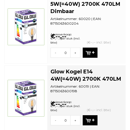
5W(=40W) 2700K 470LM
Dimbaar
Artikelnummer: 60020 | EAN:
8715063600204
Staffelkorting | VE: 10 stuks
Adviesverkoop:
€--,--
€--,-- / per stuk (incl.
(€--,-- incl. btw)
btw)
-
+
Glow Kogel E14
4W(=40W) 2700K 470LM
Artikelnummer: 60019 | EAN:
8715063600198
Staffelkorting | VE: 10 stuks
Adviesverkoop:
€--,--
€--,-- / per stuk (incl.
(€--,-- incl. btw)
btw)
-
+