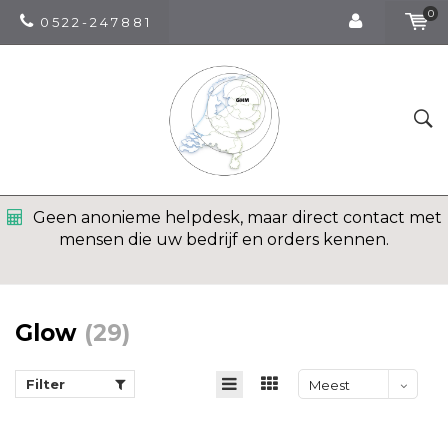
0
0 5 2 2 - 2 4 7 8 8 1
ct met
Korte lijnen, heldere antwoorden en snel
terugkoppeling over bestellingen en levering
Glow
(29)
Filter
Meest
bekeken