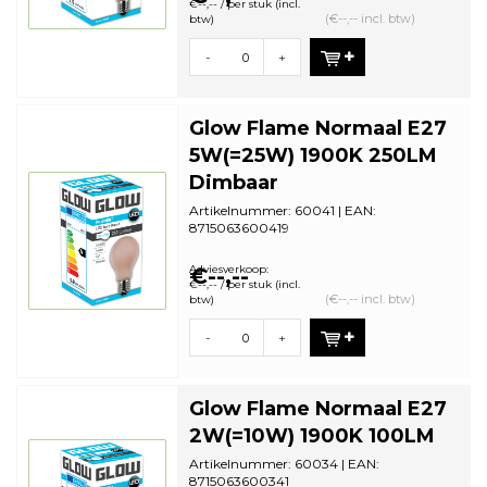
€--,-- / per stuk (incl.
(€--,-- incl. btw)
btw)
-
+
Glow Flame Normaal E27
5W(=25W) 1900K 250LM
Dimbaar
Artikelnummer: 60041 | EAN:
8715063600419
Staffelkorting | VE: 10 stuks
Adviesverkoop:
€--,--
€--,-- / per stuk (incl.
(€--,-- incl. btw)
btw)
-
+
Glow Flame Normaal E27
2W(=10W) 1900K 100LM
Artikelnummer: 60034 | EAN:
8715063600341