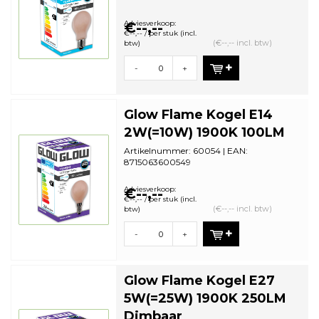
Staffelkorting | VE: 10 stuks
Adviesverkoop:
€--,--
€--,-- / per stuk (incl.
(€--,-- incl. btw)
btw)
-
+
Glow Flame Kogel E14
2W(=10W) 1900K 100LM
Artikelnummer: 60054 | EAN:
8715063600549
Staffelkorting | VE: 10 stuks
Adviesverkoop:
€--,--
€--,-- / per stuk (incl.
(€--,-- incl. btw)
btw)
-
+
Glow Flame Kogel E27
5W(=25W) 1900K 250LM
Dimbaar