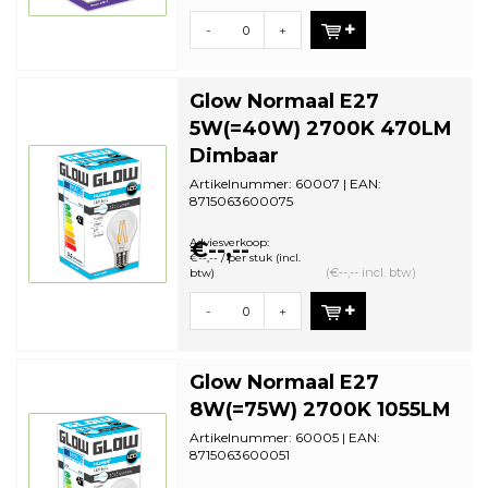
-
+
Glow Normaal E27
5W(=40W) 2700K 470LM
Dimbaar
Artikelnummer: 60007 | EAN:
8715063600075
Staffelkorting | VE: 10 stuks
Adviesverkoop:
€--,--
€--,-- / per stuk (incl.
(€--,-- incl. btw)
btw)
-
+
Glow Normaal E27
8W(=75W) 2700K 1055LM
Artikelnummer: 60005 | EAN:
8715063600051
Staffelkorting | VE: 10 stuks