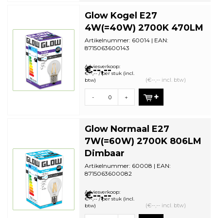
Glow Kogel E27
4W(=40W) 2700K 470LM
Artikelnummer: 60014 | EAN:
8715063600143
Staffelkorting | VE: 10 stuks
Adviesverkoop:
€--,--
€--,-- / per stuk (incl.
(€--,-- incl. btw)
btw)
-
+
Glow Normaal E27
7W(=60W) 2700K 806LM
Dimbaar
Artikelnummer: 60008 | EAN:
8715063600082
Staffelkorting | VE: 10 stuks
Adviesverkoop:
€--,--
€--,-- / per stuk (incl.
(€--,-- incl. btw)
btw)