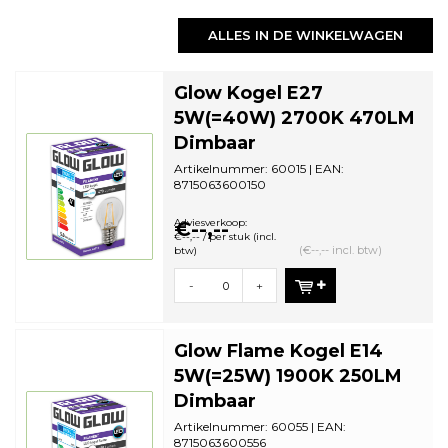
ALLES IN DE WINKELWAGEN
Glow Kogel E27
5W(=40W) 2700K 470LM
Dimbaar
Artikelnummer: 60015 | EAN:
8715063600150
Staffelkorting | VE: 10 stuks
Adviesverkoop:
€--,--
€--,-- / per stuk (incl.
(€--,-- incl. btw)
btw)
-
+
Glow Flame Kogel E14
5W(=25W) 1900K 250LM
Dimbaar
Artikelnummer: 60055 | EAN:
8715063600556