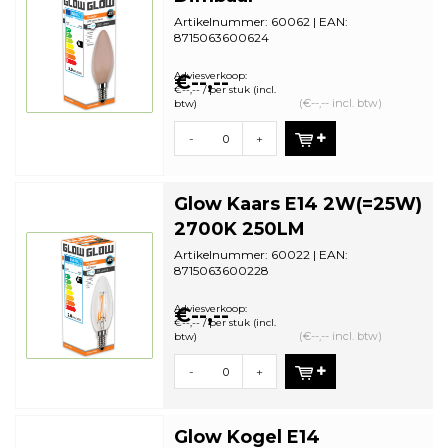
Artikelnummer: 60062 | EAN:
8715063600624
Staffelkorting | VE: 10 stuks
Adviesverkoop:
€--,--
€--,-- / per stuk (incl.
(€--,-- incl. btw)
btw)
-
+
Glow Kaars E14 2W(=25W)
2700K 250LM
Artikelnummer: 60022 | EAN:
8715063600228
Staffelkorting | VE: 10 stuks
Adviesverkoop:
€--,--
€--,-- / per stuk (incl.
(€--,-- incl. btw)
btw)
-
+
Glow Kogel E14