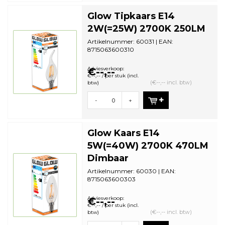
Glow Tipkaars E14
2W(=25W) 2700K 250LM
Artikelnummer: 60031 | EAN:
8715063600310
Staffelkorting | VE: 10 stuks
Adviesverkoop:
€--,--
€--,-- / per stuk (incl.
(€--,-- incl. btw)
btw)
-
+
Glow Kaars E14
5W(=40W) 2700K 470LM
Dimbaar
Artikelnummer: 60030 | EAN:
8715063600303
Staffelkorting | VE: 10 stuks
Adviesverkoop:
€--,--
€--,-- / per stuk (incl.
(€--,-- incl. btw)
btw)