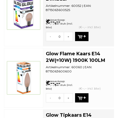
Artikelnummer: 60052 | EAN:
8715063600525
Staffelkorting | VE: 10 stuks
Adviesverkoop:
€--,--
€--,-- / per stuk (incl.
(€--,-- incl. btw)
btw)
-
+
Glow Flame Kaars E14
2W(=10W) 1900K 100LM
Artikelnummer: 60060 | EAN:
8715063600600
Staffelkorting | VE: 10 stuks
Adviesverkoop:
€--,--
€--,-- / per stuk (incl.
(€--,-- incl. btw)
btw)
-
+
Glow Tipkaars E14