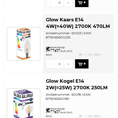
-
+
Glow Kaars E14
4W(=40W) 2700K 470LM
Artikelnummer: 60023 | EAN:
8715063600235
Staffelkorting | VE: 10 stuks
Adviesverkoop:
€--,--
€--,-- / per stuk (incl.
(€--,-- incl. btw)
btw)
-
+
Glow Kogel E14
2W(=25W) 2700K 250LM
Artikelnummer: 60018 | EAN:
8715063600181
Staffelkorting | VE: 10 stuks
Adviesverkoop:
€--,--
€--,-- / per stuk (incl.
(€--,-- incl. btw)
btw)