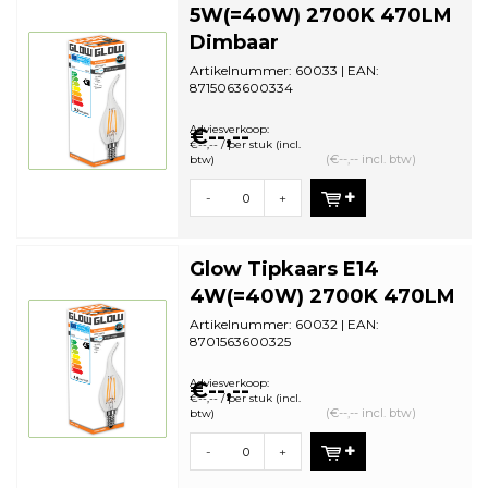
5W(=40W) 2700K 470LM
Dimbaar
Artikelnummer: 60033 | EAN:
8715063600334
Staffelkorting | VE: 10 stuks
Adviesverkoop:
€--,--
€--,-- / per stuk (incl.
(€--,-- incl. btw)
btw)
-
+
Glow Tipkaars E14
4W(=40W) 2700K 470LM
Artikelnummer: 60032 | EAN:
8701563600325
Staffelkorting | VE: 10 stuks
Adviesverkoop:
€--,--
€--,-- / per stuk (incl.
(€--,-- incl. btw)
btw)
-
+