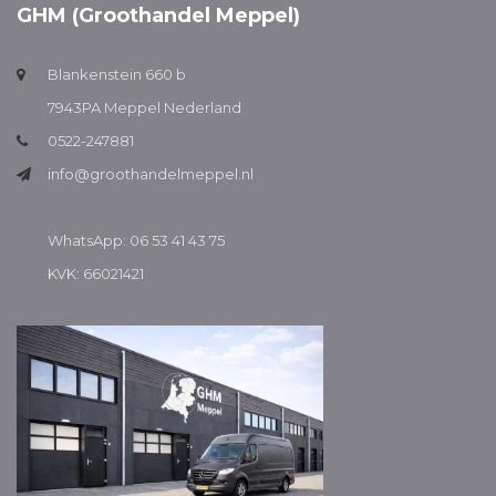
GHM (Groothandel Meppel)
Blankenstein 660 b
7943PA Meppel Nederland
0522-247881
info@groothandelmeppel.nl
WhatsApp: 06 53 41 43 75
KVK: 66021421