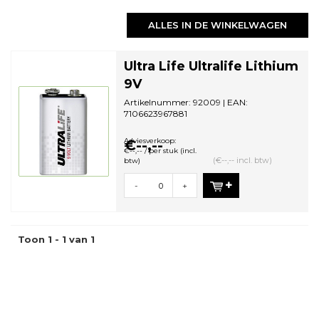
ALLES IN DE WINKELWAGEN
Ultra Life Ultralife Lithium
9V
Artikelnummer: 92009 | EAN:
7106623967881
Minimale bestelhoeveelheid: 10
Adviesverkoop:
€--,--
€--,-- / per stuk (incl.
(€--,-- incl. btw)
btw)
-
+
Toon 1 - 1 van 1