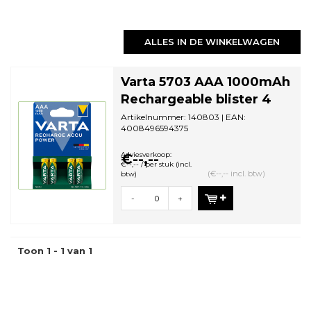
ALLES IN DE WINKELWAGEN
Varta 5703 AAA 1000mAh
Rechargeable blister 4
Artikelnummer: 140803 | EAN:
4008496594375
Aantal in omdoos: 10 | Minimale
bestelhoeveelheid: 10
Adviesverkoop:
€--,--
€--,-- / per stuk (incl.
(€--,-- incl. btw)
btw)
-
+
Toon 1 - 1 van 1