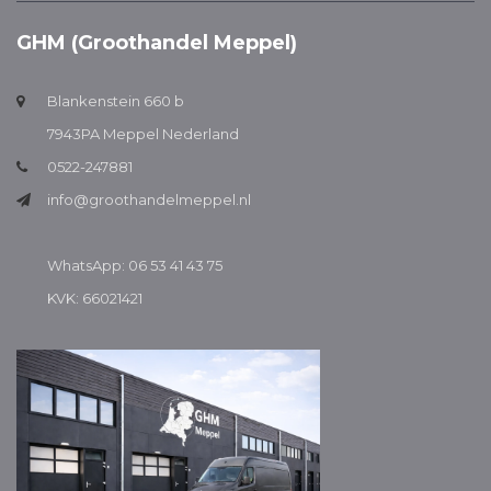
GHM (Groothandel Meppel)
Blankenstein 660 b
7943PA Meppel Nederland
0522-247881
info@groothandelmeppel.nl
WhatsApp: 06 53 41 43 75
KVK: 66021421