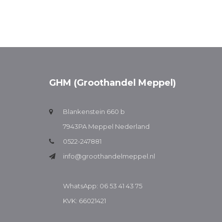
GHM (Groothandel Meppel)
Blankenstein 660 b
7943PA Meppel Nederland
0522-247881
info@groothandelmeppel.nl
WhatsApp: 06 53 41 43 75
KVK: 66021421