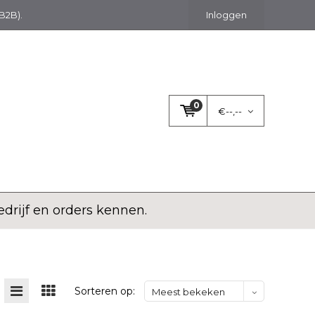
(B2B).
Inloggen
0
€--,--
rijf en orders kennen.
Sorteren op:
Meest bekeken