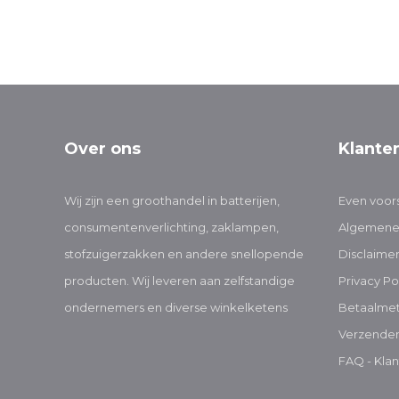
Over ons
Klante
Wij zijn een groothandel in batterijen,
Even voors
consumentenverlichting, zaklampen,
Algemene
stofzuigerzakken en andere snellopende
Disclaime
producten. Wij leveren aan zelfstandige
Privacy Po
ondernemers en diverse winkelketens
Betaalme
Verzenden
FAQ - Klan