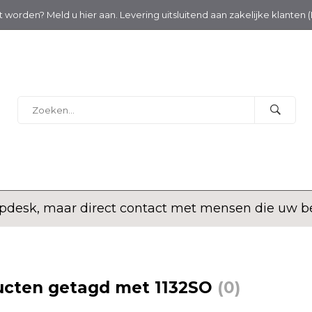
nt worden? Meld u hier aan. Levering uitsluitend aan zakelijke klanten 
desk, maar direct contact met mensen die uw bed
ucten getagd met 1132SO
(0)