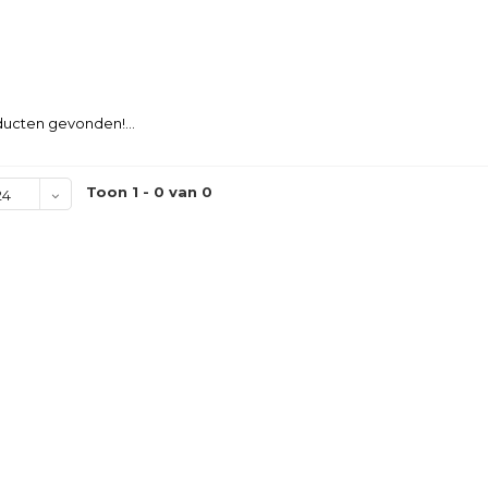
ucten gevonden!...
Toon 1 - 0 van 0
24