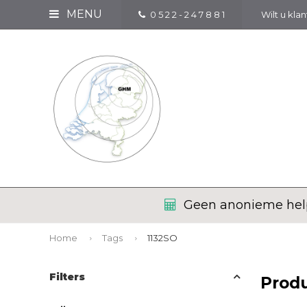
MENU
0 5 2 2 - 2 4 7 8 8 1
Wilt u kla
Geen anonieme help
Home
Tags
1132SO
Filters
Prod