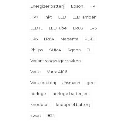
Energizer batterij
Epson
HP
HP7
Inkt
LED
LED lampen
LEDTL
LEDTube
LR03
LR3
LR6
LR6A
Magenta
PL-C
Philips
SUM4
Sqoon
TL
Variant stogzuigerzakken
Varta
Varta 4106
Varta batterij
ansmann
geel
horloge
horloge batterijen
knoopcel
knoopcel batterij
zwart
824