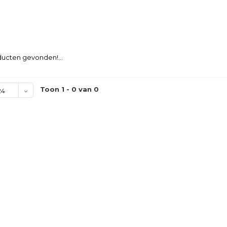
ucten gevonden!...
Toon 1 - 0 van 0
24