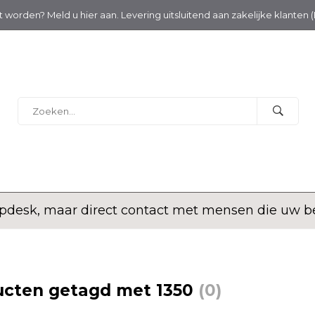
nt worden? Meld u hier aan. Levering uitsluitend aan zakelijke klanten 
desk, maar direct contact met mensen die uw bed
ucten getagd met 1350
(0)