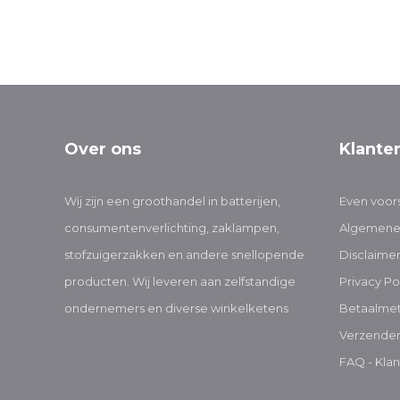
Over ons
Klante
Wij zijn een groothandel in batterijen,
Even voors
consumentenverlichting, zaklampen,
Algemene
stofzuigerzakken en andere snellopende
Disclaime
producten. Wij leveren aan zelfstandige
Privacy Po
ondernemers en diverse winkelketens
Betaalme
Verzenden
FAQ - Klan