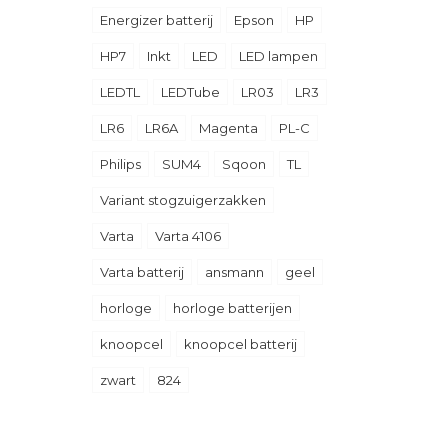
Energizer batterij
Epson
HP
HP7
Inkt
LED
LED lampen
LEDTL
LEDTube
LR03
LR3
LR6
LR6A
Magenta
PL-C
Philips
SUM4
Sqoon
TL
Variant stogzuigerzakken
Varta
Varta 4106
Varta batterij
ansmann
geel
horloge
horloge batterijen
knoopcel
knoopcel batterij
zwart
824