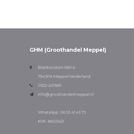
GHM (Groothandel Meppel)
Blankenstein 660 b
7943PA Meppel Nederland
0522-247881
info@groothandelmeppel.nl
WhatsApp: 06 53 41 43 75
KVK: 66021421