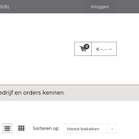
(B2B).
Inloggen
0
€--,--
rijf en orders kennen.
Sorteren op:
Meest bekeken