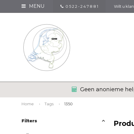
MENU
0 5 2 2 - 2 4 7 8 8 1
Wilt u kla
Geen anonieme help
Home
Tags
1350
Filters
Prod