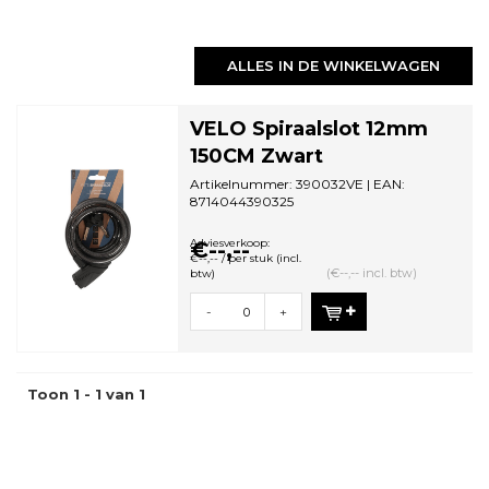
ALLES IN DE WINKELWAGEN
VELO Spiraalslot 12mm
150CM Zwart
Artikelnummer: 390032VE | EAN:
8714044390325
Minimale bestelhoeveelheid: 1
Adviesverkoop:
€--,--
€--,-- / per stuk (incl.
(€--,-- incl. btw)
btw)
-
+
Toon 1 - 1 van 1