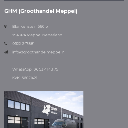
GHM (Groothandel Meppel)
Blankenstein 660 b
7943PA Meppel Nederland
0522-247881
info@groothandelmeppel.nl
WhatsApp: 06 53 41 43 75
KVK: 66021421