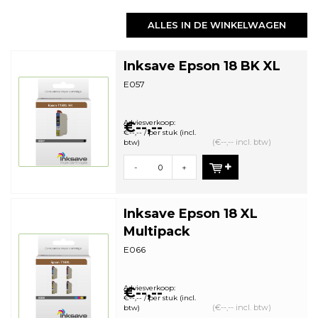
ALLES IN DE WINKELWAGEN
Inksave Epson 18 BK XL
E057
Adviesverkoop:
€--,--
€--,-- / per stuk (incl.
(€--,-- incl. btw)
btw)
-
+
Inksave Epson 18 XL
Multipack
E066
Adviesverkoop:
€--,--
€--,-- / per stuk (incl.
(€--,-- incl. btw)
btw)