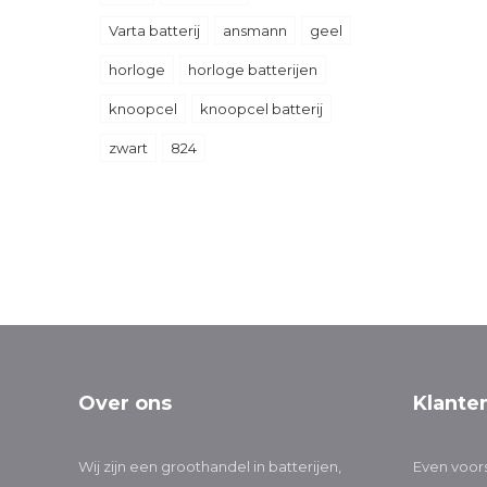
Varta batterij
ansmann
geel
horloge
horloge batterijen
knoopcel
knoopcel batterij
zwart
824
Over ons
Klante
Wij zijn een groothandel in batterijen,
Even voors