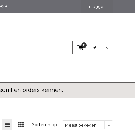
(B2B).
Inloggen
0
€--,--
rijf en orders kennen.
Sorteren op:
Meest bekeken