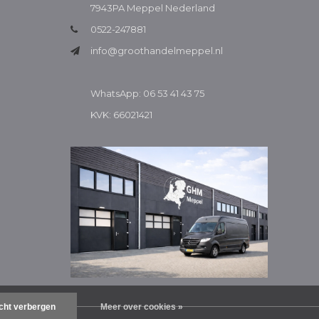
7943PA Meppel Nederland
0522-247881
info@groothandelmeppel.nl
WhatsApp: 06 53 41 43 75
KVK: 66021421
icht verbergen
Meer over cookies »