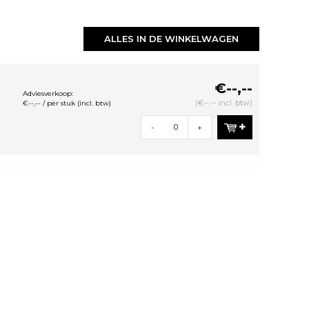
ALLES IN DE WINKELWAGEN
€--,--
Adviesverkoop:
(€--,-- incl. btw)
€--,-- / per stuk (incl. btw)
-
+