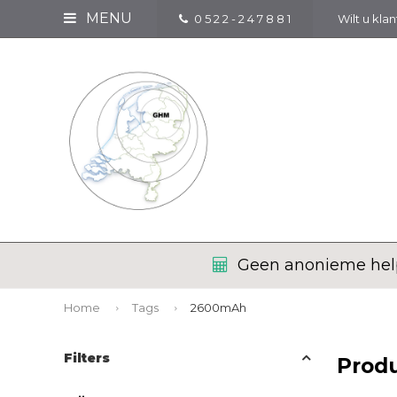
MENU
0 5 2 2 - 2 4 7 8 8 1
Wilt u kla
Geen anonieme help
Home
Tags
2600mAh
Filters
Prod