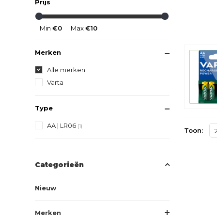
Prijs
Min
€0
Max
€10
Merken
Alle merken
Varta
Type
AA | LR06
(1)
Toon:
Categorieën
Nieuw
Merken