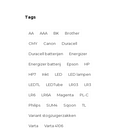
Tags
AA
AAA
BK
Brother
CMY
Canon
Duracell
Duracell batterijen
Energizer
Energizer batterij
Epson
HP
HP7
Inkt
LED
LED lampen
LEDTL
LEDTube
LR03
LR3
LR6
LR6A
Magenta
PL-C
Philips
SUM4
Sqoon
TL
Variant stogzuigerzakken
Varta
Varta 4106