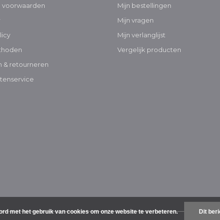
 voorwaarden
Mijn bestellingen
r
Mijn vragen
licy
Mijn verlanglijst
thoden
Vergelijk producten
 & retourneren
tenservice
ord met het gebruik van cookies om onze website te verbeteren.
Dit ber