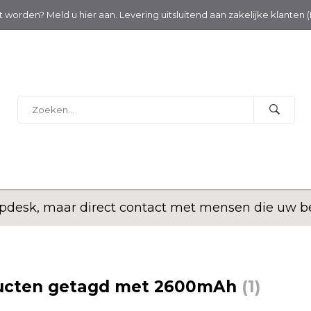
nt worden? Meld u hier aan. Levering uitsluitend aan zakelijke klanten 
desk, maar direct contact met mensen die uw bed
ucten getagd met 2600mAh
(1)