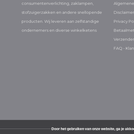
consumentenverlichting, zaklampen,
Algemene
stofzuigerzakken en andere snellopende
Disclaime
producten. Wij leveren aan zelfstandige
Privacy Po
ondernemers en diverse winkelketens
Betaalme
Verzenden
FAQ - Klan
Door het gebruiken van onze website, ga je akko