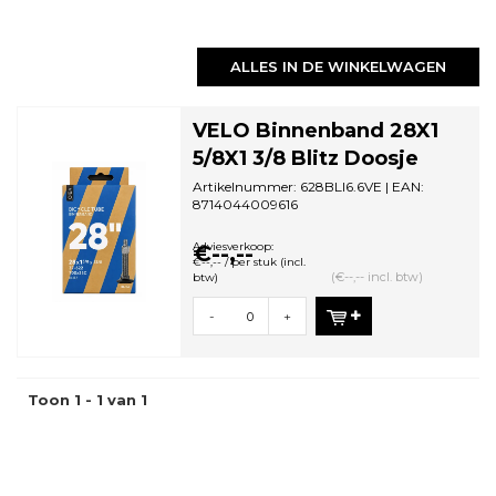
ALLES IN DE WINKELWAGEN
VELO Binnenband 28X1
5/8X1 3/8 Blitz Doosje
Artikelnummer: 628BLI6.6VE | EAN:
8714044009616
Minimale bestelhoeveelheid: 1
Adviesverkoop:
€--,--
€--,-- / per stuk (incl.
(€--,-- incl. btw)
btw)
-
+
Toon 1 - 1 van 1