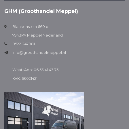
GHM (Groothandel Meppel)
Blankenstein 660 b
7943PA Meppel Nederland
0522-247881
info@groothandelmeppel.nl
WhatsApp: 06 53 41 43 75
KVK: 66021421