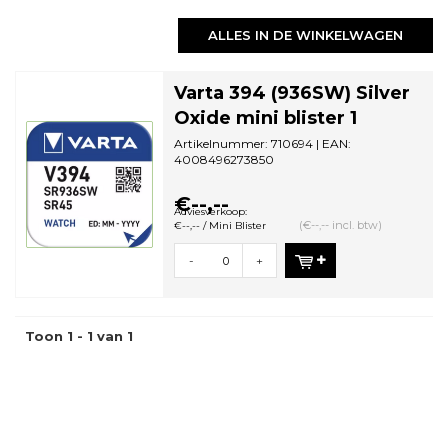
ALLES IN DE WINKELWAGEN
Varta 394 (936SW) Silver
Oxide mini blister 1
Artikelnummer: 710694 | EAN:
4008496273850
Aantal in omdoos: 10 | Minimale
bestelhoeveelheid: 10
€--,--
Adviesverkoop:
(€--,-- incl. btw)
€--,-- / Mini Blister
-
+
Toon 1 - 1 van 1