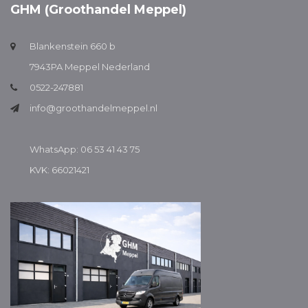
GHM (Groothandel Meppel)
Blankenstein 660 b
7943PA Meppel Nederland
0522-247881
info@groothandelmeppel.nl
WhatsApp: 06 53 41 43 75
KVK: 66021421