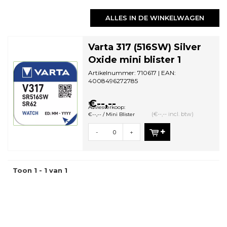
ALLES IN DE WINKELWAGEN
Varta 317 (516SW) Silver
Oxide mini blister 1
Artikelnummer: 710617 | EAN:
4008496272785
Aantal in omdoos: 10 | Minimale
bestelhoeveelheid: 10
€--,--
Adviesverkoop:
(€--,-- incl. btw)
€--,-- / Mini Blister
-
+
Toon 1 - 1 van 1