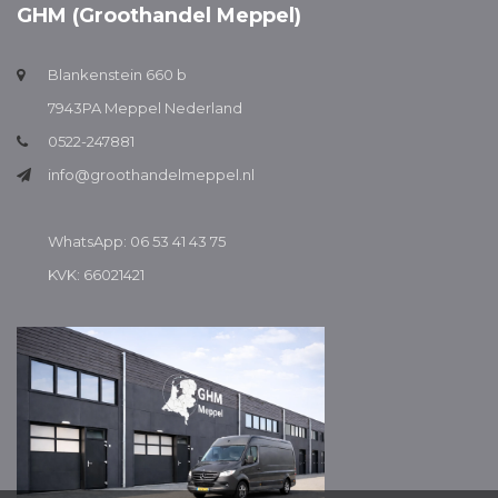
GHM (Groothandel Meppel)
Blankenstein 660 b
7943PA Meppel Nederland
0522-247881
info@groothandelmeppel.nl
WhatsApp: 06 53 41 43 75
KVK: 66021421