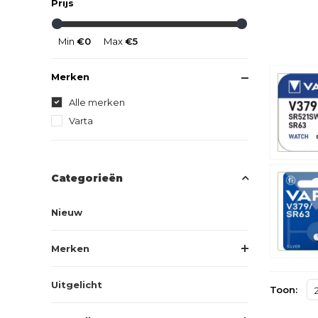
Prijs
Min
€0
Max
€5
Merken
Alle merken
Varta
Categorieën
Nieuw
Merken
Uitgelicht
Toon: