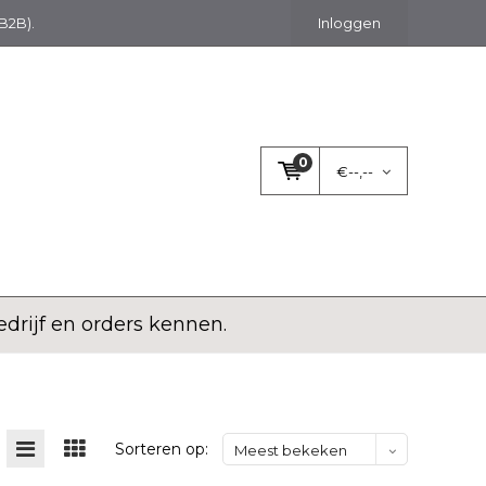
(B2B).
Inloggen
0
€--,--
rijf en orders kennen.
Sorteren op:
Meest bekeken