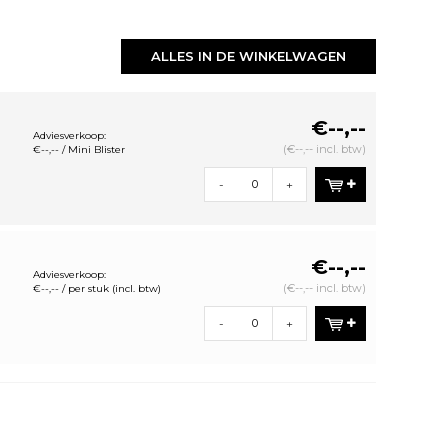
ALLES IN DE WINKELWAGEN
€--,--
Adviesverkoop:
(€--,-- incl. btw)
€--,-- / Mini Blister
-
+
€--,--
Adviesverkoop:
(€--,-- incl. btw)
€--,-- / per stuk (incl. btw)
-
+