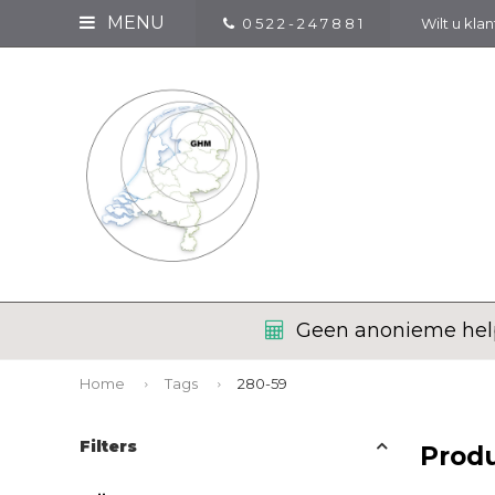
MENU
0 5 2 2 - 2 4 7 8 8 1
Wilt u kla
Geen anonieme help
Home
Tags
280-59
Filters
Prod