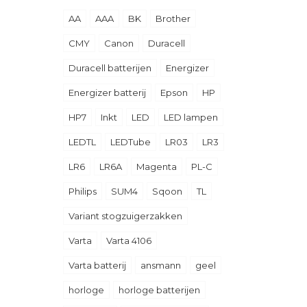
AA
AAA
BK
Brother
CMY
Canon
Duracell
Duracell batterijen
Energizer
Energizer batterij
Epson
HP
HP7
Inkt
LED
LED lampen
LEDTL
LEDTube
LR03
LR3
LR6
LR6A
Magenta
PL-C
Philips
SUM4
Sqoon
TL
Variant stogzuigerzakken
Varta
Varta 4106
Varta batterij
ansmann
geel
horloge
horloge batterijen