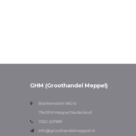
GHM (Groothandel Meppel)
Blankenstein 660 b
7943PA Meppel Nederland
0522-247881
info@groothandelmeppel.nl