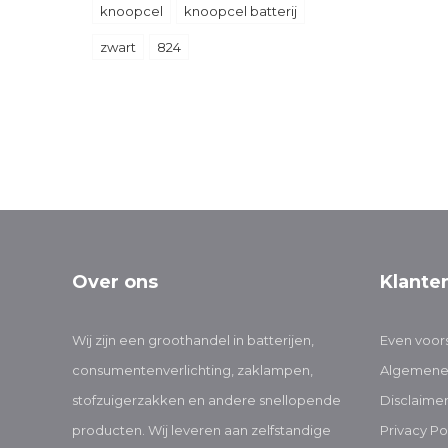
knoopcel
knoopcel batterij
zwart
824
Over ons
Klante
Wij zijn een groothandel in batterijen,
Even voors
consumentenverlichting, zaklampen,
Algemene
stofzuigerzakken en andere snellopende
Disclaime
producten. Wij leveren aan zelfstandige
Privacy Po