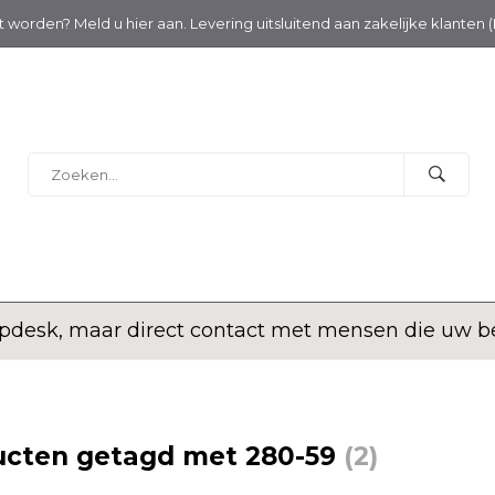
nt worden? Meld u hier aan. Levering uitsluitend aan zakelijke klanten 
desk, maar direct contact met mensen die uw bed
ucten getagd met 280-59
(2)