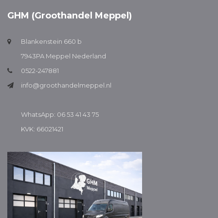
GHM (Groothandel Meppel)
Blankenstein 660 b
7943PA Meppel Nederland
0522-247881
info@groothandelmeppel.nl
WhatsApp: 06 53 41 43 75
KVK: 66021421