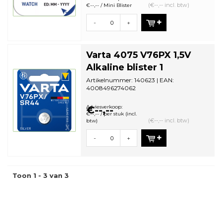
(€--,-- incl. btw)
€--,-- / Mini Blister
-
+
Varta 4075 V76PX 1,5V
Alkaline blister 1
Artikelnummer: 140623 | EAN:
4008496274062
Aantal in omdoos: 10 | Minimale
bestelhoeveelheid: 1
Adviesverkoop:
€--,--
€--,-- / per stuk (incl.
(€--,-- incl. btw)
btw)
-
+
Toon 1 - 3 van 3