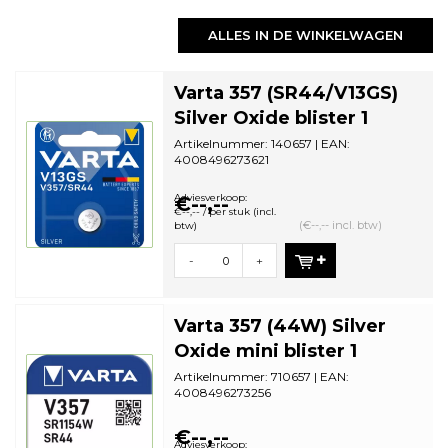
ALLES IN DE WINKELWAGEN
Varta 357 (SR44/V13GS)
Silver Oxide blister 1
Artikelnummer: 140657 | EAN:
4008496273621
Aantal in omdoos: 10 | Minimale
bestelhoeveelheid: 10
Adviesverkoop:
€--,--
€--,-- / per stuk (incl.
(€--,-- incl. btw)
btw)
-
+
Varta 357 (44W) Silver
Oxide mini blister 1
Artikelnummer: 710657 | EAN:
4008496273256
Aantal in omdoos: 10 | Minimale
bestelhoeveelheid: 10
€--,--
Adviesverkoop: