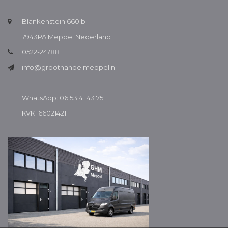
Blankenstein 660 b
7943PA Meppel Nederland
0522-247881
info@groothandelmeppel.nl
WhatsApp: 06 53 41 43 75
KVK: 66021421