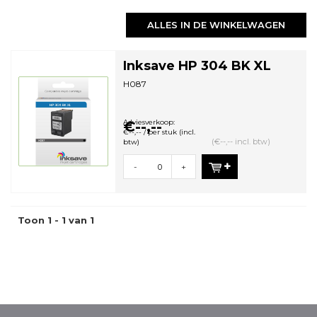
ALLES IN DE WINKELWAGEN
Inksave HP 304 BK XL
H087
Adviesverkoop:
€--,--
€--,-- / per stuk (incl.
(€--,-- incl. btw)
btw)
-
+
Toon 1 - 1 van 1