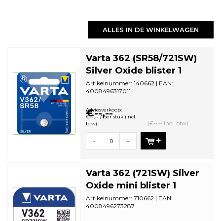
ALLES IN DE WINKELWAGEN
Varta 362 (SR58/721SW)
Silver Oxide blister 1
Artikelnummer: 140662 | EAN:
4008496317011
Aantal in omdoos: 10 | Minimale
bestelhoeveelheid: 10
Adviesverkoop:
€--,--
€--,-- / per stuk (incl.
(€--,-- incl. btw)
btw)
-
+
Varta 362 (721SW) Silver
Oxide mini blister 1
Artikelnummer: 710662 | EAN:
4008496273287
Aantal in omdoos: 10 | Minimale