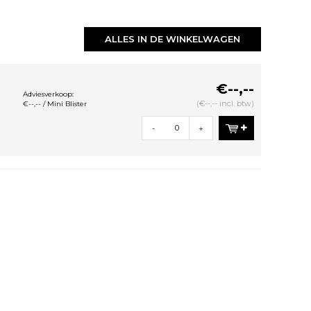
ALLES IN DE WINKELWAGEN
€--,--
Adviesverkoop:
(€--,-- incl. btw)
€--,-- / Mini Blister
-
+