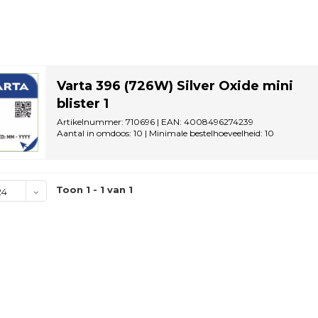
Varta 396 (726W) Silver Oxide mini
blister 1
Artikelnummer: 710696 | EAN: 4008496274239
Aantal in omdoos: 10 | Minimale bestelhoeveelheid: 10
Toon 1 - 1 van 1
24