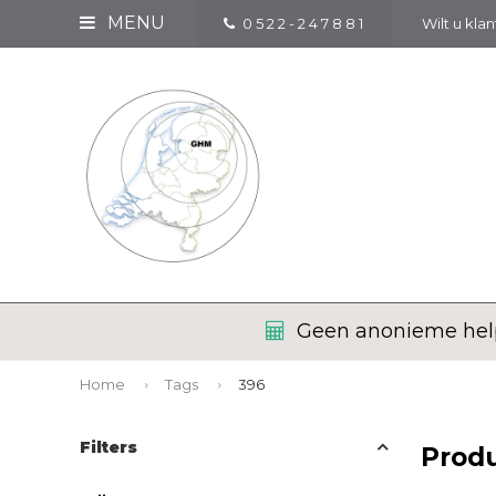
MENU
0 5 2 2 - 2 4 7 8 8 1
Wilt u kla
Geen anonieme help
Home
Tags
396
Filters
Prod