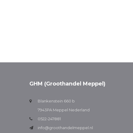
GHM (Groothandel Meppel)
Blankenstein 660 b
7943PA Meppel Nederland
0522-247881
info@groothandelmeppel.nl