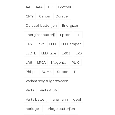
AA
AAA
BK
Brother
CMY
Canon
Duracell
Duracell batterijen
Energizer
Energizer batterij
Epson
HP
HP7
Inkt
LED
LED lampen
LEDTL
LEDTube
LR03
LR3
LR6
LR6A
Magenta
PL-C
Philips
SUM4
Sqoon
TL
Variant stogzuigerzakken
Varta
Varta 4106
Varta batterij
ansmann
geel
horloge
horloge batterijen