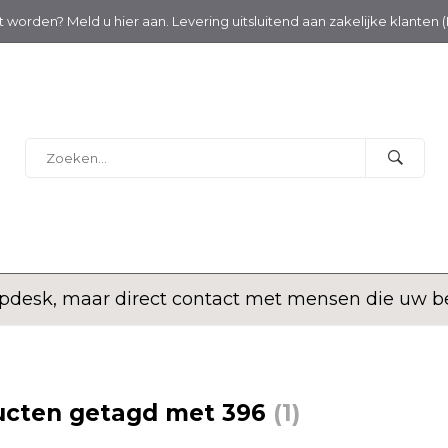
nt worden? Meld u hier aan. Levering uitsluitend aan zakelijke klanten 
desk, maar direct contact met mensen die uw bed
ucten getagd met 396
(1)