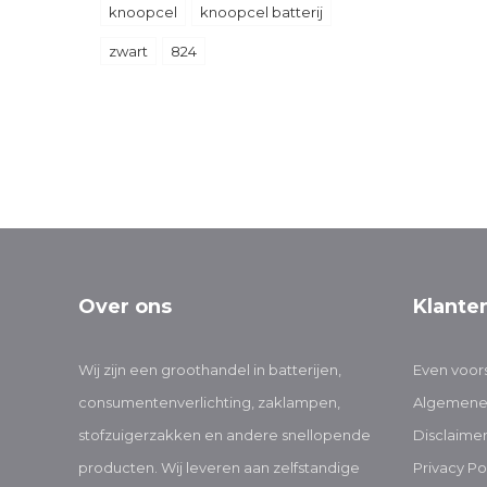
knoopcel
knoopcel batterij
zwart
824
Over ons
Klante
Wij zijn een groothandel in batterijen,
Even voors
consumentenverlichting, zaklampen,
Algemene
stofzuigerzakken en andere snellopende
Disclaime
producten. Wij leveren aan zelfstandige
Privacy Po