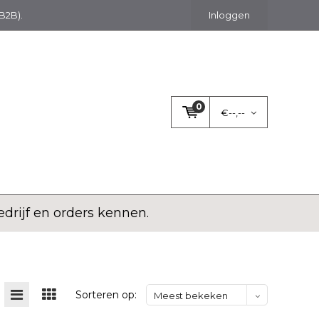
(B2B).
Inloggen
0
€--,--
rijf en orders kennen.
Sorteren op:
Meest bekeken