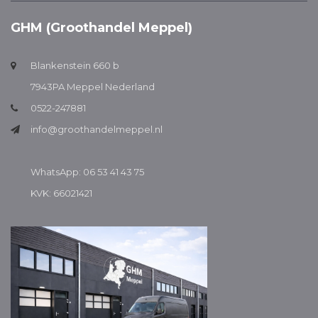
GHM (Groothandel Meppel)
Blankenstein 660 b
7943PA Meppel Nederland
0522-247881
info@groothandelmeppel.nl
WhatsApp: 06 53 41 43 75
KVK: 66021421