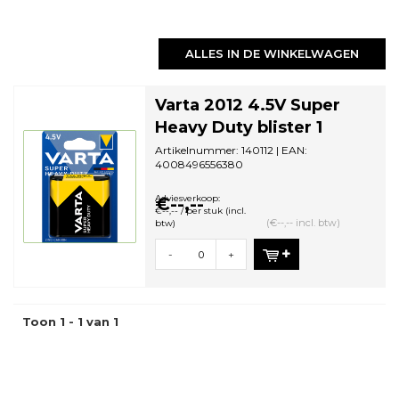
ALLES IN DE WINKELWAGEN
Varta 2012 4.5V Super
Heavy Duty blister 1
Artikelnummer: 140112 | EAN:
4008496556380
Aantal in omdoos: 10 | Minimale
bestelhoeveelheid: 1
Adviesverkoop:
€--,--
€--,-- / per stuk (incl.
(€--,-- incl. btw)
btw)
-
+
Toon 1 - 1 van 1