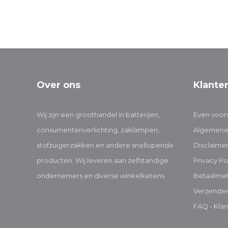
Over ons
Klante
Wij zijn een groothandel in batterijen,
Even voors
consumentenverlichting, zaklampen,
Algemene
stofzuigerzakken en andere snellopende
Disclaime
producten. Wij leveren aan zelfstandige
Privacy Po
ondernemers en diverse winkelketens
Betaalme
Verzenden
FAQ - Klan