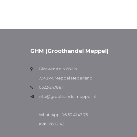
GHM (Groothandel Meppel)
Blankenstein 660 b
7943PA Meppel Nederland
0522-247881
info@groothandelmeppel.nl
WhatsApp: 06 53 41 43 75
KVK: 66021421