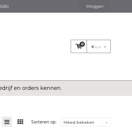
(B2B).
Inloggen
0
€--,--
rijf en orders kennen.
Sorteren op:
Meest bekeken