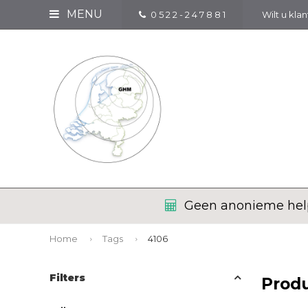
MENU
0 5 2 2 - 2 4 7 8 8 1
Wilt u kla
Geen anonieme help
Home
Tags
4106
Filters
Prod