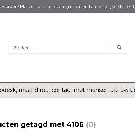
nt worden? Meld u hier aan. Levering uitsluitend aan zakelijke klanten 
desk, maar direct contact met mensen die uw bed
ucten getagd met 4106
(0)