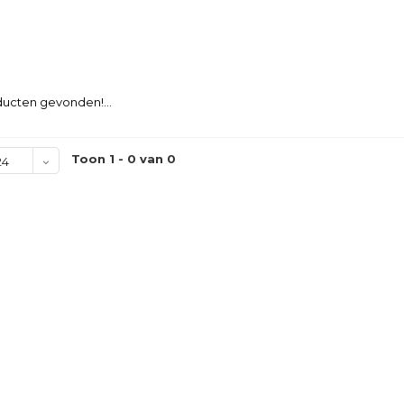
ucten gevonden!...
Toon 1 - 0 van 0
24