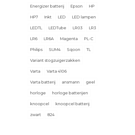
Energizer batterij
Epson
HP
HP7
Inkt
LED
LED lampen
LEDTL
LEDTube
LR03
LR3
LR6
LR6A
Magenta
PL-C
Philips
SUM4
Sqoon
TL
Variant stogzuigerzakken
Varta
Varta 4106
Varta batterij
ansmann
geel
horloge
horloge batterijen
knoopcel
knoopcel batterij
zwart
824