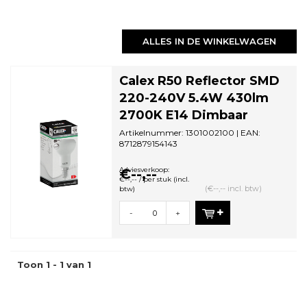
ALLES IN DE WINKELWAGEN
Calex R50 Reflector SMD
220-240V 5.4W 430lm
2700K E14 Dimbaar
Artikelnummer: 1301002100 | EAN:
8712879154143
Minimale bestelhoeveelheid: 5
Adviesverkoop:
€--,--
€--,-- / per stuk (incl.
(€--,-- incl. btw)
btw)
-
+
Toon 1 - 1 van 1