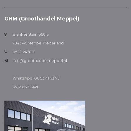
GHM (Groothandel Meppel)
Blankenstein 660 b
7943PA Meppel Nederland
0522-247881
info@groothandelmeppel.nl
WhatsApp: 06 53 41 43 75
KVK: 66021421