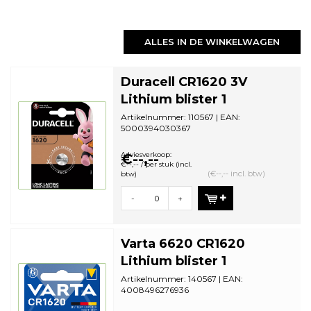
ALLES IN DE WINKELWAGEN
Duracell CR1620 3V
Lithium blister 1
Artikelnummer: 110567 | EAN:
5000394030367
Aantal in omdoos: 10 | Minimale
bestelhoeveelheid: 1
Adviesverkoop:
€--,--
€--,-- / per stuk (incl.
(€--,-- incl. btw)
btw)
-
+
Varta 6620 CR1620
Lithium blister 1
Artikelnummer: 140567 | EAN:
4008496276936
Aantal in omdoos: 10 | Minimale