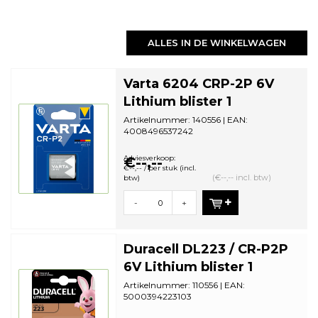
ALLES IN DE WINKELWAGEN
Varta 6204 CRP-2P 6V
Lithium blister 1
Artikelnummer: 140556 | EAN:
4008496537242
Aantal in omdoos: 10 | Minimale
bestelhoeveelheid: 1
Adviesverkoop:
€--,--
€--,-- / per stuk (incl.
(€--,-- incl. btw)
btw)
-
+
Duracell DL223 / CR-P2P
6V Lithium blister 1
Artikelnummer: 110556 | EAN:
5000394223103
Aantal in omdoos: 6 | Minimale